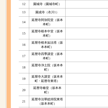
12
園城寺（園城寺町）
13
園成寺（衣川1）
延暦寺阿弥陀堂（坂本
14
本町）
延暦寺根本中堂（坂本
15
本町）
延暦寺根本如法塔（坂
16
本本町）
延暦寺四季講堂（坂本
17
本町）
延暦寺浄土院（坂本本
18
町）
延暦寺大講堂（坂本本
19
町・延暦寺東塔）
延暦寺椿堂（坂本本
20
町）
延暦寺法華総持院東塔
21
（坂本本町）