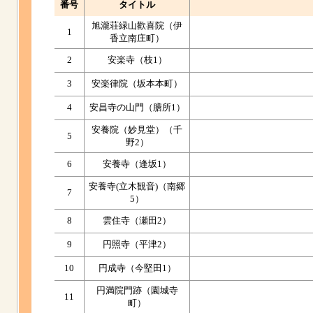
番号
タイトル
旭瀧荘緑山歡喜院（伊
1
香立南庄町）
2
安楽寺（枝1）
3
安楽律院（坂本本町）
4
安昌寺の山門（膳所1）
安養院（妙見堂）（千
5
野2）
6
安養寺（逢坂1）
安養寺(立木観音)（南郷
7
5）
8
雲住寺（瀬田2）
9
円照寺（平津2）
10
円成寺（今堅田1）
円満院門跡（園城寺
11
町）