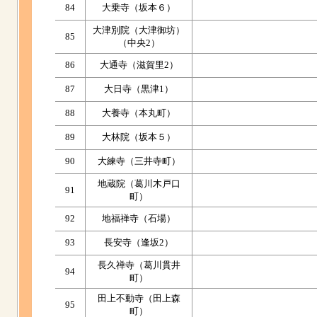
84
大乗寺（坂本６）
大津別院（大津御坊）
85
（中央2）
86
大通寺（滋賀里2）
87
大日寺（黒津1）
88
大養寺（本丸町）
89
大林院（坂本５）
90
大練寺（三井寺町）
地蔵院（葛川木戸口
91
町）
92
地福禅寺（石場）
93
長安寺（逢坂2）
長久禅寺（葛川貫井
94
町）
田上不動寺（田上森
95
町）