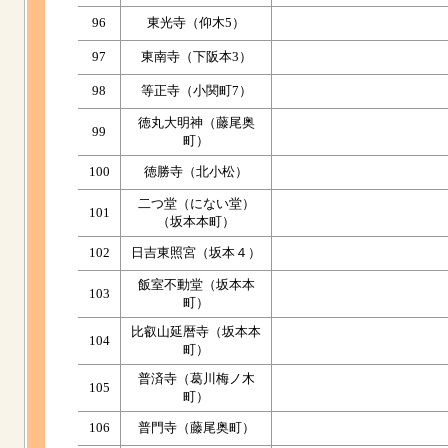
96
東光寺（仰木5）
97
東南寺（下阪本3）
98
等正寺（小関町7）
徳丸大明神（藤尾奥
99
町）
100
徳勝寺（北小松）
二つ堂（にない堂）
101
（坂本本町）
102
日吉東照宮（坂本４）
飯室不動堂（坂本本
103
町）
比叡山延暦寺（坂本本
104
町）
普済寺（葛川梅ノ木
105
町）
106
普門寺（藤尾奥町）