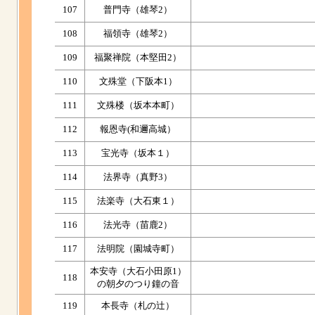
107
普門寺（雄琴2）
108
福領寺（雄琴2）
109
福聚禅院（本堅田2）
110
文殊堂（下阪本1）
111
文殊楼（坂本本町）
112
報恩寺(和邇高城）
113
宝光寺（坂本１）
114
法界寺（真野3）
115
法楽寺（大石東１）
116
法光寺（苗鹿2）
117
法明院（園城寺町）
本安寺（大石小田原1）
118
の朝夕のつり鐘の音
119
本長寺（札の辻）