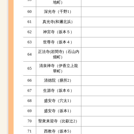
地町）
60
深光寺（千野1）
61
真光寺(和邇北浜）
62
神宮寺（坂本５）
63
世尊寺（坂本４）
正法寺(岩間寺)（石山内
64
畑町）
清泉禅寺（伊香立上龍
65
華町）
66
清徳院（膳所2）
67
生源寺（坂本６）
68
盛安寺（穴太1）
69
盛安寺（坂本1）
70
聖衆来迎寺（比叡辻2）
71
西教寺（坂本5）