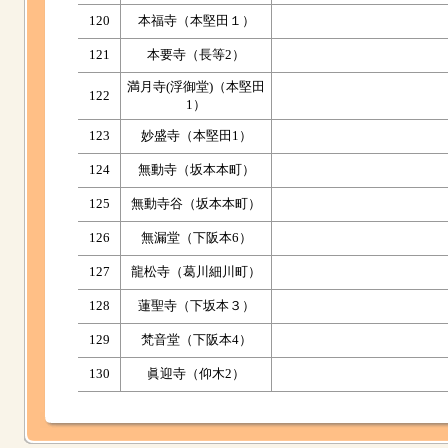
120
本福寺（本堅田１）
121
本要寺（長等2）
満月寺(浮御堂)（本堅田
122
1）
123
妙盛寺（本堅田1）
124
無動寺（坂本本町）
125
無動寺谷（坂本本町）
126
無漏堂（下阪本6）
127
龍松寺（葛川細川町）
128
蓮聖寺（下坂本３）
129
梵音堂（下阪本4）
130
眞迎寺（仰木2）