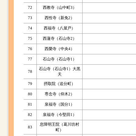
72
西教寺（山中町3）
73
西性寺（新免2）
74
西福寺（八屋戸）
75
西蓮寺（石山寺2）
76
西榮寺（中央4）
77
石山寺（石山寺1）
石山寺（石山寺1）大黒
78
天
79
摂取院（追分町）
80
専念寺（仰木2）
81
泉福寺（国分1）
82
泉福寺（今堅田1）
息障明王院（葛川坊村
83
町）