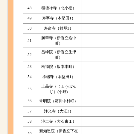
48
種徳禅寺（北小松）
49
寿寧寺（本堅田1）
50
寿命寺（雄琴3）
勝華寺（伊香立途中
51
町）
昌峰院（伊香立生津
52
町）
53
松禅院（坂本本町）
54
祥瑞寺（本堅田1）
上品寺（じょうぼん
55
じ）(小野)
56
常明院（葛川中村町）
57
浄光寺（大江3）
58
浄土寺（大石東１）
新知恩院（伊香立下在
59