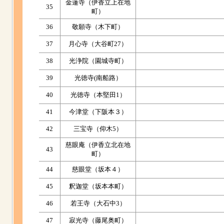
金蓮寺（伊香立上在地
35
町）
36
敬願寺（木下町）
37
月心寺（大谷町27）
38
光浄院（園城寺町）
39
光徳寺(南船路）
40
光徳寺（本堅田1）
41
今津堂（下阪本３）
42
三宝寺（仰木5）
慈眼庵（伊香立北在地
43
町）
44
慈眼堂（坂本４）
45
釈迦堂（坂本本町）
46
若王寺（大石中3）
47
寂光寺（藤尾奥町）