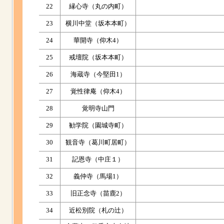
22
縁心寺（丸の内町）
23
横川中堂（坂本本町）
24
華開寺（仰木4）
25
戒壇院（坂本本町）
26
海蔵寺（今堅田1）
27
覚性律庵（仰木4）
28
覚明寺山門
29
勧学院（園城寺町）
30
観音寺（葛川町居町）
31
記恩寺（中庄１）
32
義仲寺（馬場1）
33
旧正念寺（苗鹿2）
34
近松別院（札の辻）