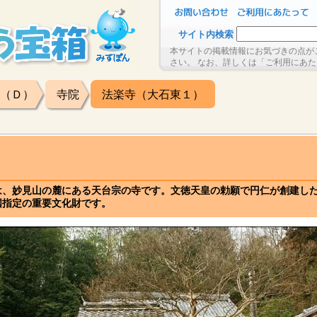
サイト内検索
本サイトの掲載情報にお気づきの点が
さい。 なお、詳しくは「ご利用にあ
（Ｄ）
寺院
法楽寺（大石東１）
は、妙見山の麓にある天台宗の寺です。文徳天皇の勅願で円仁が創建し
国指定の重要文化財です。