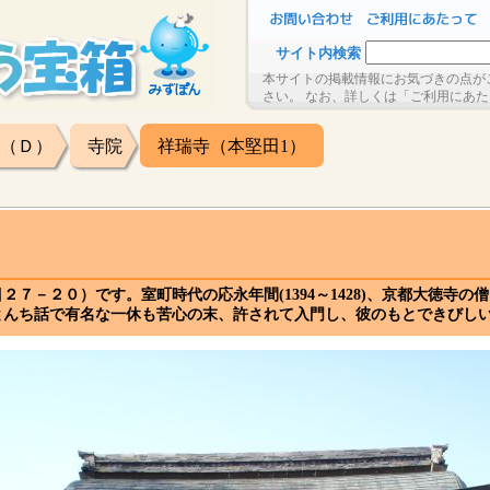
サイト内検索
本サイトの掲載情報にお気づきの点が
さい。 なお、詳しくは「ご利用にあ
（Ｄ）
寺院
祥瑞寺（本堅田1）
７－２０）です。室町時代の応永年間(1394～1428)、京都大徳寺
とんち話で有名な一休も苦心の末、許されて入門し、彼のもとできびし