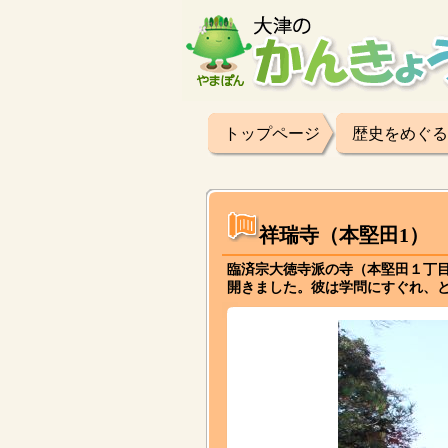
トップページ
歴史をめぐる
祥瑞寺（本堅田1）
臨済宗大徳寺派の寺（本堅田１丁目２
開きました。彼は学問にすぐれ、