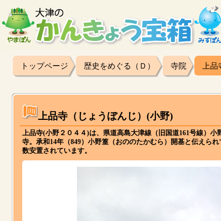
トップページ
歴史をめぐる（Ｄ）
寺院
上品
上品寺（じょうぼんじ）(小野)
上品寺(小野２０４４)は、県道高島大津線（旧国道161号線）
寺。承和14年（849）小野篁（おののたかむら）開基と伝え
数安置されています。