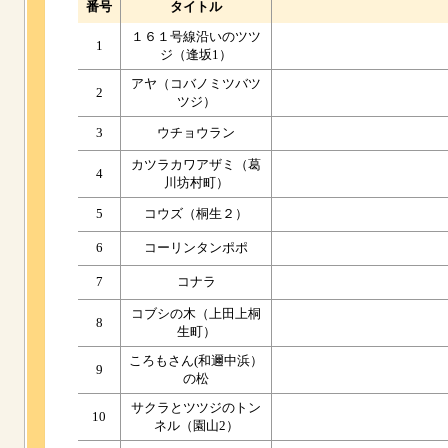
番号
タイトル
１６１号線沿いのツツ
1
ジ（逢坂1）
アヤ（コバノミツバツ
2
ツジ）
3
ウチョウラン
カツラカワアザミ（葛
4
川坊村町）
5
コウズ（桐生２）
6
コーリンタンポポ
7
コナラ
コブシの木（上田上桐
8
生町）
ころもさん(和邇中浜）
9
の松
サクラとツツジのトン
10
ネル（園山2）