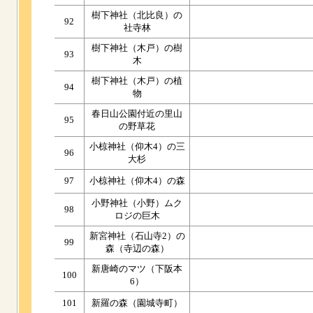
樹下神社（北比良）の
92
社寺林
樹下神社（木戸）の樹
93
木
樹下神社（木戸）の植
94
物
春日山公園付近の里山
95
の野草花
小椋神社（仰木4）の三
96
大杉
97
小椋神社（仰木4）の森
小野神社（小野）ムク
98
ロジの巨木
新宮神社（石山寺2）の
99
森（寺辺の森）
新唐崎のマツ（下阪本
100
6）
101
新羅の森（園城寺町）