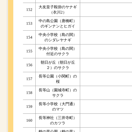
大友皇子鞍掛のヤナギ
152
（衣川2）
中の島公園（唐橋町）
153
のギンナンとヒガイ
中央小学校（島の関）
154
のシダレヤナギ
中央小学校（島の関）
155
付近のサクラ
朝日が丘（朝日が丘
156
２）のサクラ
長等公園（小関町）の
157
桜
長等山（園城寺町）の
158
サクラ
長等小学校（大門通）
159
のマツ
長等神社（三井寺町）
160
のカツラ
鶴の里公園（鶴の里）