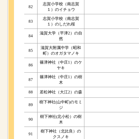
志賀小学校（南志賀
82
１）のイチョウ
志賀小学校（南志賀
83
１）のしだれ桜
滋賀大学（平津2）の自
84
然
滋賀大附属中学（昭和
85
町）のオガタマノキ
篠津神社（中庄1）のケ
86
ヤキ
篠津神社（中庄1）の樹
87
木
88
若松神社（大江2）の森
樹下神社(山中町)のモミ
89
ジ
樹下神社(北小松）の樹
90
木
樹下神社（北比良）の
91
クスノキ