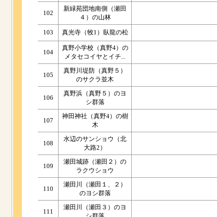
新緑苑団地南側（瀬田
102
４）の山林
103
真光寺（牧1）臥龍の松
真野小学校（真野4）の
104
メタセコイヤとイチ...
真野川堤防（真野５）
105
のサクラ並木
真野浜（真野５）のヨ
106
シ群落
神田神社（真野4）の樹
107
木
水辺のサンショウ（北
108
大路2）
瀬田城跡（瀬田２）の
109
ラクウショウ
瀬田川（瀬田１、２）
110
のヨシ群落
瀬田川（瀬田３）のヨ
111
シ群落