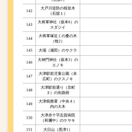
大戸川堤防の桜並木
142
（石据１）
大将軍神社（坂本6）の
143
スダジイ
大将軍塚近くの桑の木
144
（牧2）
145
大場（瀬田）のサクラ
大神門神社（坂本3）の
146
エノキ
大津駅前児童公園（末
147
広町）のクスノキ
大津駅前通り（京町
148
３）の街路樹
大津税務署（中央４）
149
内の大木
大津赤十字志賀病院
150
（和邇中）のケヤキ
151
大日山（黒津1）