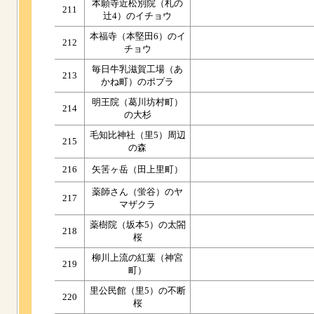
本願寺近松別院（札の
211
辻4）のイチョウ
本福寺（本堅田6）のイ
212
チョウ
毎日牛乳滋賀工場（あ
213
かね町）のポプラ
明王院（葛川坊村町）
214
の大杉
毛知比神社（里5）周辺
215
の森
216
矢筈ヶ岳（田上里町）
薬師さん（蛍谷）のヤ
217
マザクラ
薬樹院（坂本5）の太閤
218
桜
柳川上流の紅葉（神宮
219
町）
里公民館（里5）の不断
220
桜