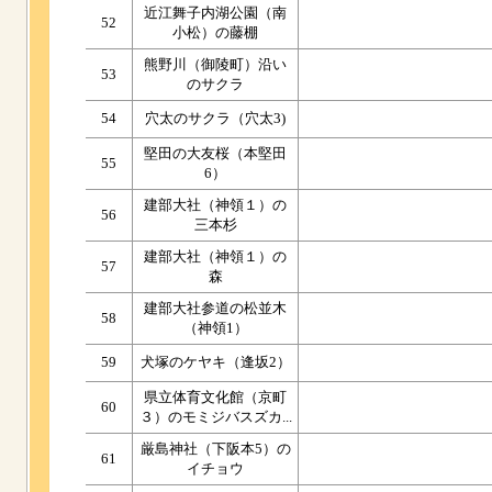
近江舞子内湖公園（南
52
小松）の藤棚
熊野川（御陵町）沿い
53
のサクラ
54
穴太のサクラ（穴太3)
堅田の大友桜（本堅田
55
6）
建部大社（神領１）の
56
三本杉
建部大社（神領１）の
57
森
建部大社参道の松並木
58
（神領1）
59
犬塚のケヤキ（逢坂2）
県立体育文化館（京町
60
３）のモミジバスズカ...
厳島神社（下阪本5）の
61
イチョウ