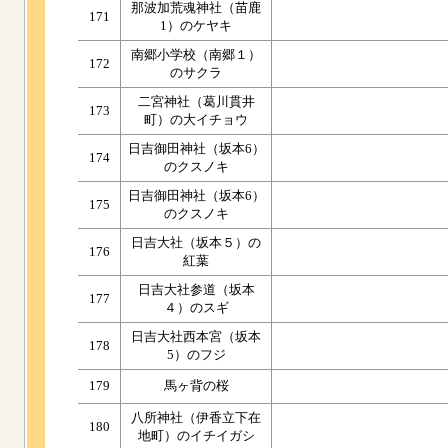
那波加荒魂神社（苗鹿
171
1）のケヤキ
南郷小学校（南郷１）
172
のサクラ
二宮神社（葛川貫井
173
町）の大イチョウ
日吉御田神社（坂本6）
174
のクスノキ
日吉御田神社（坂本6）
175
のクスノキ
日吉大社（坂本５）の
176
紅葉
日吉大社参道（坂本
177
４）のスギ
日吉大社西本宮（坂本
178
5）のフジ
179
馬ヶ背の桜
八所神社（伊香立下在
180
地町）のイチイガシ