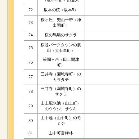
（坂本本町）の並木
72
坂本の桜（坂本5）
桜ヶ丘、兜山一帯（神
73
出開町）
74
桜の馬場のサクラ
桜谷パークタウンの裏
75
山（大石東町）
笹間ヶ岳（田上関津
76
町）
三井寺（園城寺町）の
77
カラタチ
三井寺（園城寺町）の
78
サクラ
山上配水池（山上町）
79
のツツジ、サツキ
山中越（山中町）のモ
80
ミジ
81
山中町営梅林