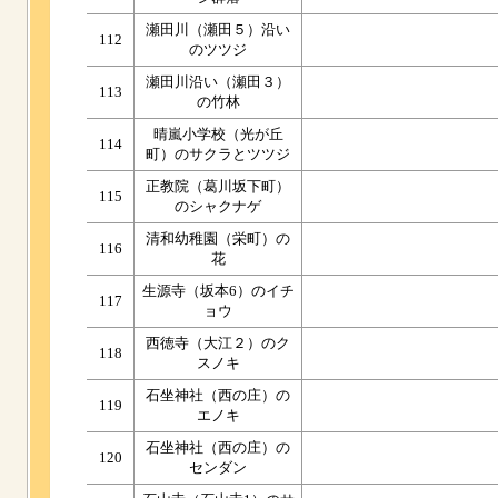
瀬田川（瀬田５）沿い
112
のツツジ
瀬田川沿い（瀬田３）
113
の竹林
晴嵐小学校（光が丘
114
町）のサクラとツツジ
正教院（葛川坂下町）
115
のシャクナゲ
清和幼稚園（栄町）の
116
花
生源寺（坂本6）のイチ
117
ョウ
西徳寺（大江２）のク
118
スノキ
石坐神社（西の庄）の
119
エノキ
石坐神社（西の庄）の
120
センダン