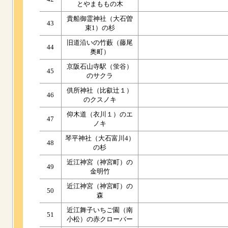
とやまももの木
貴船御霊神社（大石曽
43
束1）の杉
旧道沿いの竹藪（藤尾
44
奥町）
京阪石山寺駅（蛍谷）
45
のサクラ
供所神社（比叡辻１）
46
のクスノキ
仰木道（衣川１）のエ
47
ノキ
琴平神社（大石富川4）
48
の杉
近江神宮（神宮町）の
49
金明竹
近江神宮（神宮町）の
50
森
近江舞子いちご園（南
51
小松）の赤クローバー