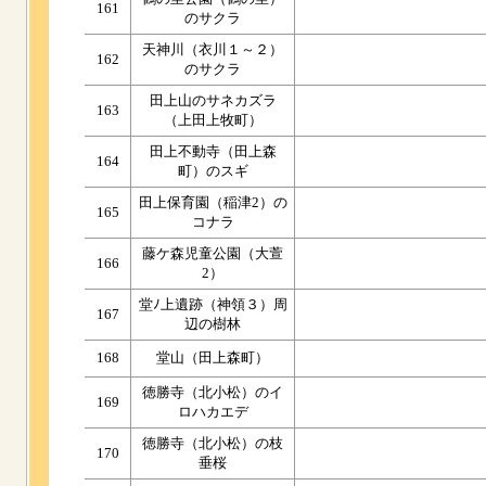
161
のサクラ
天神川（衣川１～２）
162
のサクラ
田上山のサネカズラ
163
（上田上牧町）
田上不動寺（田上森
164
町）のスギ
田上保育園（稲津2）の
165
コナラ
藤ケ森児童公園（大萱
166
2）
堂ﾉ上遺跡（神領３）周
167
辺の樹林
168
堂山（田上森町）
徳勝寺（北小松）のイ
169
ロハカエデ
徳勝寺（北小松）の枝
170
垂桜