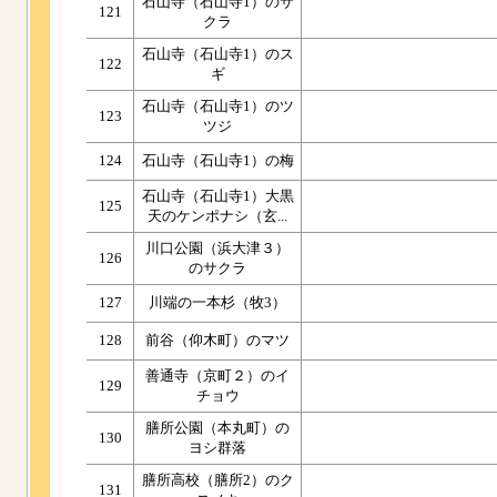
石山寺（石山寺1）のサ
121
クラ
石山寺（石山寺1）のス
122
ギ
石山寺（石山寺1）のツ
123
ツジ
124
石山寺（石山寺1）の梅
石山寺（石山寺1）大黒
125
天のケンポナシ（玄...
川口公園（浜大津３）
126
のサクラ
127
川端の一本杉（牧3）
128
前谷（仰木町）のマツ
善通寺（京町２）のイ
129
チョウ
膳所公園（本丸町）の
130
ヨシ群落
膳所高校（膳所2）のク
131