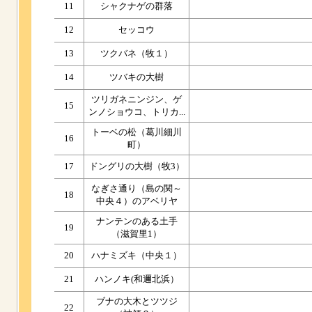
11
シャクナゲの群落
12
セッコウ
13
ツクバネ（牧１）
14
ツバキの大樹
ツリガネニンジン、ゲ
15
ンノショウコ、トリカ...
トーベの松（葛川細川
16
町）
17
ドングリの大樹（牧3）
なぎさ通り（島の関～
18
中央４）のアベリヤ
ナンテンのある土手
19
（滋賀里1）
20
ハナミズキ（中央１）
21
ハンノキ(和邇北浜）
ブナの大木とツツジ
22