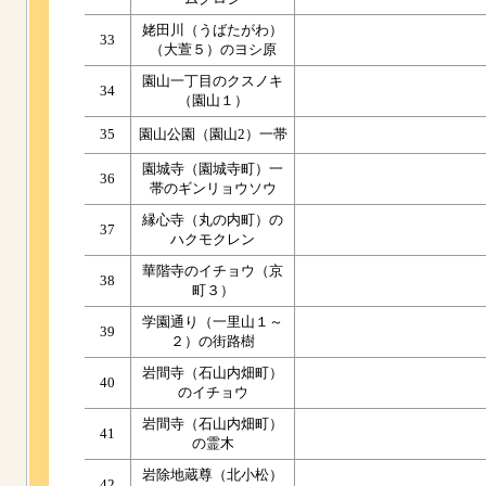
姥田川（うばたがわ）
33
（大萱５）のヨシ原
園山一丁目のクスノキ
34
（園山１）
35
園山公園（園山2）一帯
園城寺（園城寺町）一
36
帯のギンリョウソウ
縁心寺（丸の内町）の
37
ハクモクレン
華階寺のイチョウ（京
38
町３）
学園通り（一里山１～
39
２）の街路樹
岩間寺（石山内畑町）
40
のイチョウ
岩間寺（石山内畑町）
41
の霊木
岩除地蔵尊（北小松）
42