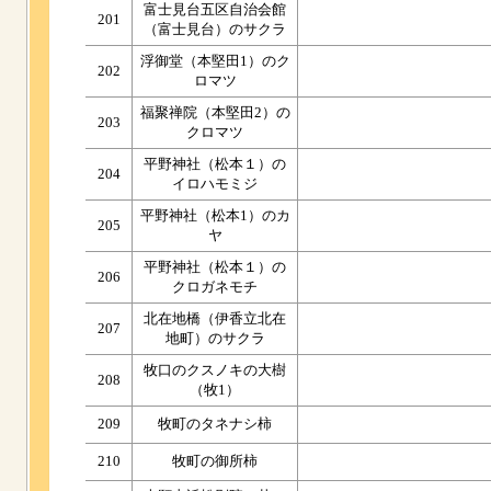
富士見台五区自治会館
201
（富士見台）のサクラ
浮御堂（本堅田1）のク
202
ロマツ
福聚禅院（本堅田2）の
203
クロマツ
平野神社（松本１）の
204
イロハモミジ
平野神社（松本1）のカ
205
ヤ
平野神社（松本１）の
206
クロガネモチ
北在地橋（伊香立北在
207
地町）のサクラ
牧口のクスノキの大樹
208
（牧1）
209
牧町のタネナシ柿
210
牧町の御所柿