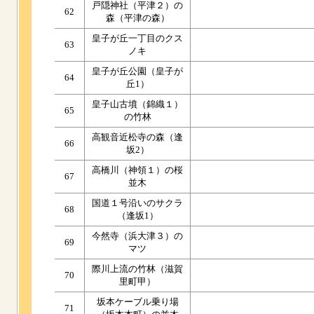
戸隠神社（平津２）の
62
森（平津の森）
皇子が丘一丁目のクス
63
ノキ
皇子が丘公園（皇子が
64
丘1）
皇子山古墳（錦織１）
65
の竹林
高観音近松寺の森（逢
66
坂2）
高橋川（神領１）の桜
67
並木
国道１号沿いのサクラ
68
（逢坂1）
今然寺（浜大津３）の
69
マツ
際川上流の竹林（滋賀
70
里町甲）
坂本ケーブル乗り場
71