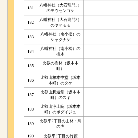
八幡神社（大石龍門3）
181
のモウセンゴケ
八幡神社（大石龍門3）
182
のヤマモモ
八幡神社（南小松）の
183
シャクナゲ
八幡神社（南小松）の
184
樹木
比叡の樹林（坂本本
185
町）
比叡山根本中堂（坂本
186
本町）のタケ
比叡山釈迦堂（坂本本
187
町）のスギ
比叡山浄土院（坂本本
188
町）のボダイジュ
比叡平2丁目の山林・鳥
189
の声
190
比叡平3丁目の竹藪