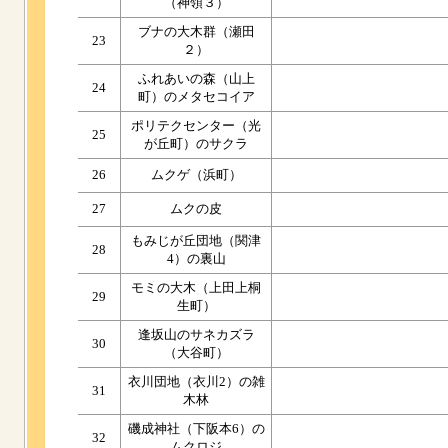
（神領３）
ブナの大木群（瀬田
23
２）
ふれあいの森（山上
24
町）のメタセコイア
ポリテクセンター（光
25
が丘町）のサクラ
26
ムクゲ（浜町）
27
ムクの皮
もみじが丘団地（関津
28
4）の裏山
モミの大木（上田上桐
29
生町）
逢坂山のサネカズラ
30
（大谷町）
衣川団地（衣川2）の雑
31
木林
磯成神社（下阪本6）の
32
ムクロジ