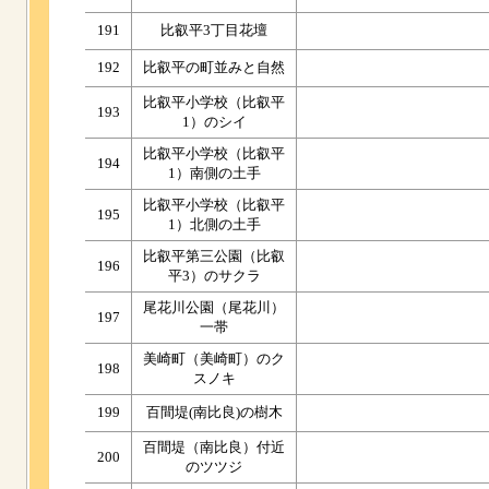
191
比叡平3丁目花壇
192
比叡平の町並みと自然
比叡平小学校（比叡平
193
1）のシイ
比叡平小学校（比叡平
194
1）南側の土手
比叡平小学校（比叡平
195
1）北側の土手
比叡平第三公園（比叡
196
平3）のサクラ
尾花川公園（尾花川）
197
一帯
美崎町（美崎町）のク
198
スノキ
199
百間堤(南比良)の樹木
百間堤（南比良）付近
200
のツツジ