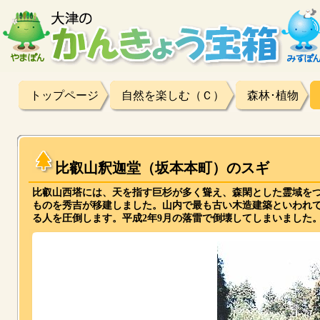
トップページ
自然を楽しむ（Ｃ）
森林･植物
比叡山釈迦堂（坂本本町）のスギ
比叡山西塔には、天を指す巨杉が多く聳え、森閑とした霊域を
ものを秀吉が移建しました。山内で最も古い木造建築といわれてい
る人を圧倒します。平成2年9月の落雷で倒壊してしまいました