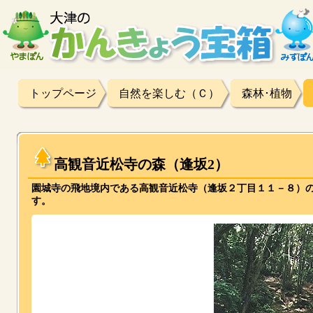
トップページ
自然を楽しむ（Ｃ）
森林･植物
高観音近松寺の森（逢坂2）
園城寺の飛地境内である高観音近松寺（逢坂２丁目１１－８）の森
す。