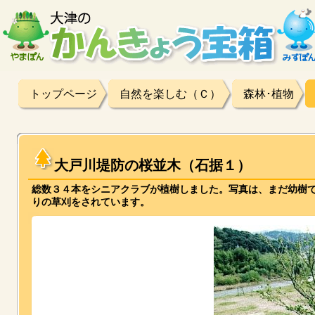
トップページ
自然を楽しむ（Ｃ）
森林･植物
大戸川堤防の桜並木（石据１）
総数３４本をシニアクラブが植樹しました。写真は、まだ幼樹
りの草刈をされています。