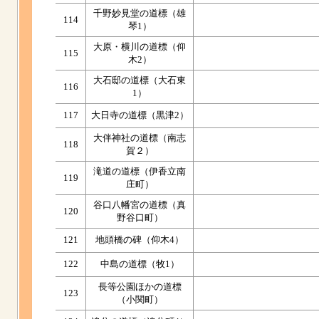
千野妙見堂の道標（雄
114
琴1）
大原・横川の道標（仰
115
木2）
大石邸の道標（大石東
116
1）
117
大日寺の道標（黒津2）
大伴神社の道標（南志
118
賀２）
滝道の道標（伊香立南
119
庄町）
谷口八幡宮の道標（真
120
野谷口町）
121
地頭橋の碑（仰木4）
122
中島の道標（牧1）
長等公園ほかの道標
123
（小関町）