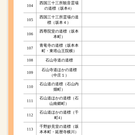
西国三十三所観音霊場
104
の道標（坂本4）
西国三十三所霊場の道
105
標（坂本４）
西尊院堂の道標（坂本
106
本町）
青竜寺の道標（坂本本
107
町・東塔山王院横）
108
石山寺道の道標
石山寺道ほかの道標
109
（中庄１）
石山道の道標（石山内
110
畑町）
石山道ほかの道標（石
111
山南郷町）
石山道ほかの道標（千
112
町4）
千野妙見堂の道標（坂
113
本本町・延暦寺横川）