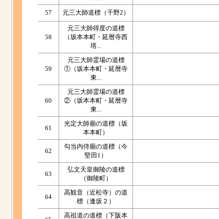
57
元三大師道標（千野2）
元三大師得度の道標
58
（坂本本町・延暦寺西
塔...
元三大師霊場の道標
59
①（坂本本町・延暦寺
東...
元三大師霊場の道標
60
②（坂本本町・延暦寺
東...
光定大師廟の道標（坂
61
本本町）
勾当内侍廟の道標（今
62
堅田1）
弘文天皇御陵の道標
63
（御陵町）
高観音（近松寺）の道
64
標（逢坂２）
高祖道の道標（下阪本