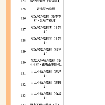
124
追分の道標（追分町4）
125
定光院の道標
定光院の道標（坂本本
126
町・延暦寺横川）
定光院の道標①（千野
127
１）
定光院の道標②（千野
128
1）
定光院道の道標（雄琴
129
１）
伝教大師廟の道標（坂
130
本本町・東塔山王院横...
田上不動の道標（黒津
131
1）
田上不動の道標（瀬田
132
2）
田上不動の道標（石居
133
1）
134
田上不動の道標（里3）