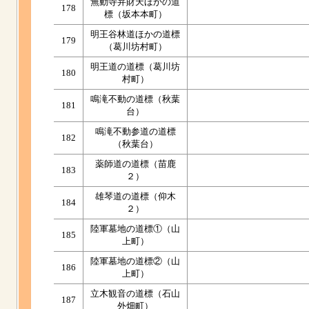
無動寺弁財天ほかの道
178
標（坂本本町）
明王谷林道ほかの道標
179
（葛川坊村町）
明王道の道標（葛川坊
180
村町）
鳴滝不動の道標（秋葉
181
台）
鳴滝不動参道の道標
182
（秋葉台）
薬師道の道標（苗鹿
183
２）
雄琴道の道標（仰木
184
２）
陸軍墓地の道標①（山
185
上町）
陸軍墓地の道標②（山
186
上町）
立木観音の道標（石山
187
外畑町）