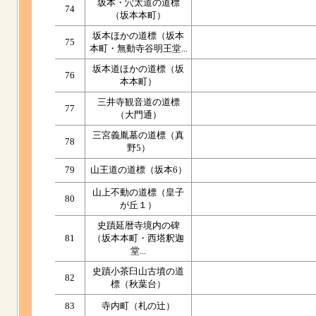
坂本・穴太道の道標
74
（坂本本町）
坂本ほかの道標（坂本
75
本町・無動寺谷明王堂...
坂本道ほかの道標（坂
76
本本町）
三井寺観音道の道標
77
（大門通）
三宮義胤墓の道標（真
78
野5）
79
山王道の道標（坂本6）
山上不動の道標（皇子
80
が丘１）
史蹟延暦寺境内の碑
81
（坂本本町・西塔釈迦
堂...
史蹟小茶臼山古墳の道
82
標（秋葉台）
83
寺内町（札の辻）