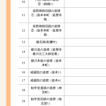
10
②（錦織1）
栄西禅師旧蹟の道標
11
①（坂本本町・延暦寺
根...
栄西禅師旧蹟の道標
12
②（坂本本町・延暦寺
根...
13
榎石碑(和邇中)
横川道の道標（延暦寺
14
横川元三大師堂裏）
横川本坂の道標（坂本
15
本町）
16
戒蔵院の道標（坂本1）
17
戒蔵院の道標（坂本4）
勧学堂遺蹟の道標（神
18
宮町）
勧学堂旧跡の道標（南
19
志賀1）