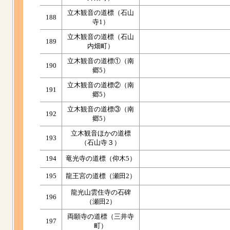
立木観音の道標（石山
188
寺1）
立木観音の道標（石山
189
内畑町）
立木観音の道標①（南
190
郷5）
立木観音の道標②（南
191
郷5）
立木観音の道標③（南
192
郷5）
立木観音ほかの道標
193
（石山寺３）
194
竜光寺の道標（仰木5）
195
龍王宮の道標（瀬田2）
龍光山雲住寺の石碑
196
（瀬田2）
両願寺の道標（三井寺
197
町）