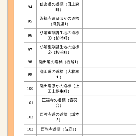
信楽道の道標（田上森
94
町）
崇福寺遺跡ほかの道標
95
（滋賀里1）
杉浦重剛誕生地の道標
96
①（杉浦町）
杉浦重剛誕生地の道標
97
②（杉浦町）
98
瀬田道の道標（石居1）
瀬田道の道標（大将軍
99
１）
瀬田道ほかの道標（上
100
田上桐生町）
正福寺の道標（音羽
101
台）
西教寺道の道標（坂本
102
5）
103
西教寺道標（苗鹿1）