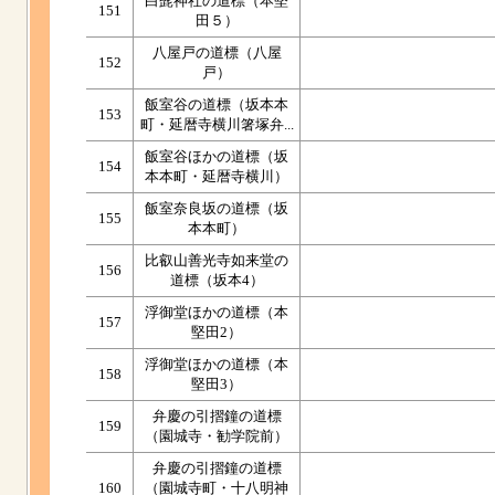
白髭神社の道標（本堅
151
田５）
八屋戸の道標（八屋
152
戸）
飯室谷の道標（坂本本
153
町・延暦寺横川箸塚弁...
飯室谷ほかの道標（坂
154
本本町・延暦寺横川）
飯室奈良坂の道標（坂
155
本本町）
比叡山善光寺如来堂の
156
道標（坂本4）
浮御堂ほかの道標（本
157
堅田2）
浮御堂ほかの道標（本
158
堅田3）
弁慶の引摺鐘の道標
159
（園城寺・勧学院前）
弁慶の引摺鐘の道標
160
（園城寺町・十八明神