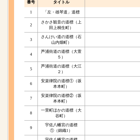
番号
タイトル
1
「左・雄琴道」道標
さかさ観音の道標（上
2
田上桐生町）
さんけい道の道標（石
3
山内畑町）
芦浦街道の道標（大萱
4
５）
芦浦街道の道標（大江
5
２）
安楽律院の道標①（坂
6
本本町）
安楽律院の道標②（坂
7
本本町）
一里町ほかの道標（大
8
谷町）
宇佐八幡宮の道標
9
①（錦織1）
宇佐八幡宮の道標