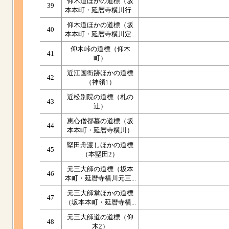
仰木道ほかの道標（坂
39
本本町・延暦寺横川行...
仰木道ほかの道標（坂
40
本本町・延暦寺横川定...
仰木峠の道標（仰木
41
町）
近江国衙跡ほかの道標
42
（神領1）
近松別院の道標（札の
43
辻）
恵心僧都墓の道標（坂
44
本本町・延暦寺横川）
堅田舟渡しほかの道標
45
（本堅田2）
元三大師の道標（坂本
46
本町・延暦寺横川元三...
元三大師堂ほかの道標
47
（坂本本町・延暦寺横...
元三大師道の道標（仰
48
木2）