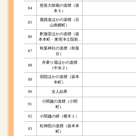
慈覚大師廟の道標（坂
84
本５）
鹿跳道ほかの道標（石
85
山南郷町）
釈迦堂ほかの道標（坂
86
本本町・東塔浄土院前...
秋葉神社の道標（秋葉
87
台）
舟乗り場ほかの道標
88
（中央２）
宿院ほかの道標（坂本
89
本町）
90
女人結界
小関越の道標（小関
91
町）
92
小関越の碑（横木１）
松禅院の道標（坂本本
93
町）