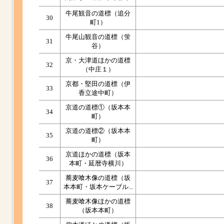
牛尾観音の道標（追分
30
町1）
牛尾山観音の道標（蛍
31
谷）
京・大津道ほかの道標
32
（中庄１）
京都・堅田の道標（伊
33
香立途中町）
京道の道標①（坂本本
34
町）
京道の道標②（坂本本
35
町）
京道ほかの道標（坂本
36
本町・延暦寺横川）
蕎麦喰木像の道標（坂
37
本本町・坂本ケーブル...
蕎麦喰木像ほかの道標
38
（坂本本町）