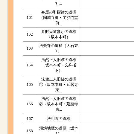
社...
弁慶の引摺鐘の道標
161
（園城寺町・毘沙門堂
前...
弁財天道ほかの道標
162
（坂本本町）
法楽寺の道標（大石東
163
1）
法然上人旧跡の道標
164
（坂本本町・文殊楼
下）
法然上人旧跡の道標
165
①（坂本本町・延暦寺
東...
法然上人旧跡の道標
166
②（坂本本町・延暦寺
東...
167
法明院の道標
頬焼地蔵の道標（坂本
168
1）