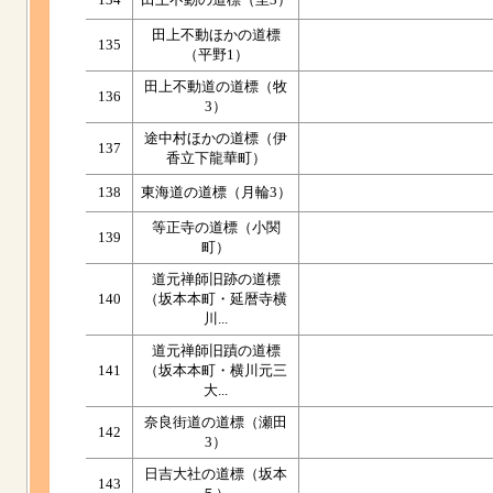
田上不動ほかの道標
135
（平野1）
田上不動道の道標（牧
136
3）
途中村ほかの道標（伊
137
香立下龍華町）
138
東海道の道標（月輪3）
等正寺の道標（小関
139
町）
道元禅師旧跡の道標
140
（坂本本町・延暦寺横
川...
道元禅師旧蹟の道標
141
（坂本本町・横川元三
大...
奈良街道の道標（瀬田
142
3）
日吉大社の道標（坂本
143