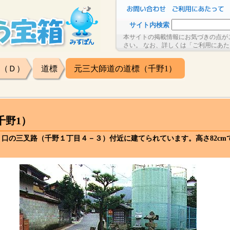
サイト内検索
本サイトの掲載情報にお気づきの点が
さい。 なお、詳しくは「ご利用にあ
（Ｄ）
道標
元三大師道の道標（千野1）
千野1）
口の三叉路（千野１丁目４－３）付近に建てられています。高さ82cm