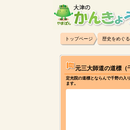
トップページ
歴史をめぐる
元三大師道の道標（
定光院の道標とならんで千野の入り
ます。