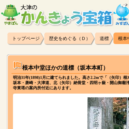
トップページ
歴史をめぐる（Ｄ）
道標
根本
根本中堂ほかの道標（坂本本町）
明治31年(1898)1月に建てられました。高さ2.2mで「（
坂本・唐崎・大津道、北（矢印）納骨堂・四明ヶ嶽・開山御廟
寺東塔の案内所付近にあります。