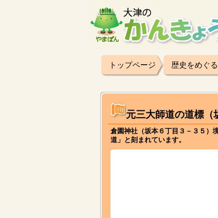
トップページ
歴史をめぐる
元三大師道の道標（
倉園神社（坂本６丁目３－３５）境内
道」と刻まれています。