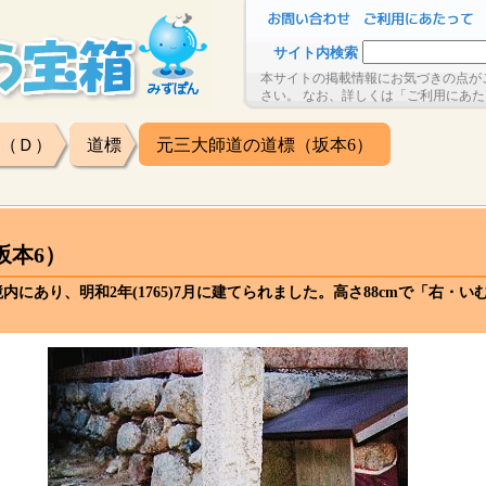
サイト内検索
本サイトの掲載情報にお気づきの点が
さい。 なお、詳しくは「ご利用にあ
（Ｄ）
道標
元三大師道の道標（坂本6）
坂本6）
にあり、明和2年(1765)7月に建てられました。高さ88cmで「右・