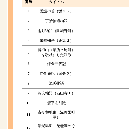
番号
タイトル
1
愛護の若（坂本５）
2
宇治拾遺物語
3
雨月物語（園城寺町）
4
栄華物語（逢坂２）
音羽山（膳所平尾町）
5
を歌枕にした和歌
6
鎌倉三代記
7
幻住庵記（国分２）
8
源氏物語
9
源氏物語（石山寺１）
10
源平布引滝
古今和歌集（滋賀里町
11
甲）
湖光島影～琵琶湖めぐ
12