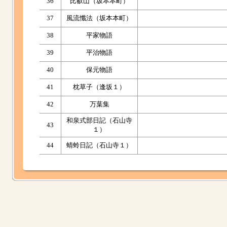
36
比叡山（坂本本町）
37
風流懺法（坂本本町）
38
平家物語
39
平治物語
40
保元物語
41
枕草子（逢坂１）
42
万葉集
和泉式部日記（石山寺
43
１）
44
蜻蛉日記（石山寺１）