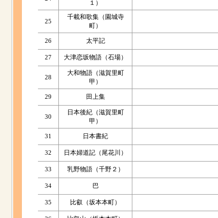
１）
千載和歌集（園城寺
25
町）
26
太平記
27
大津恋坂物語（石場）
大和物語（滋賀里町
28
甲）
29
田上集
日本後紀（滋賀里町
30
甲）
31
日本書紀
32
日本婦道記（尾花川）
33
乳野物語（千野２）
34
巴
35
比叡（坂本本町）