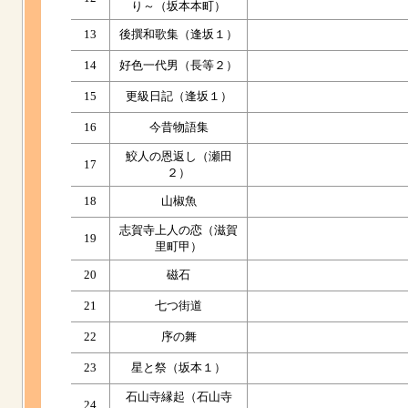
り～（坂本本町）
13
後撰和歌集（逢坂１）
14
好色一代男（長等２）
15
更級日記（逢坂１）
16
今昔物語集
鮫人の恩返し（瀬田
17
２）
18
山椒魚
志賀寺上人の恋（滋賀
19
里町甲）
20
磁石
21
七つ街道
22
序の舞
23
星と祭（坂本１）
石山寺縁起（石山寺
24