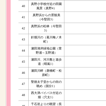
真野小学校付近の田園
40
風景（真野4）
真野浜からの景観美
41
（今堅田3）
真野浜の松林（今堅田
42
3）
針畑川の（葛川梅ノ木
43
町）
瀬田湖岸緑地公園（萱
44
野浦～玉野浦）
瀬田川、河川敷と遊歩
45
道（晴嵐1）
瀬田川畔（唐橋町・松
46
原町）
聖徳太子堂からの街の
47
眺め（国分1）
西大津バイパス付近の
48
畑（穴太1）
千石岩よりの眺望（長