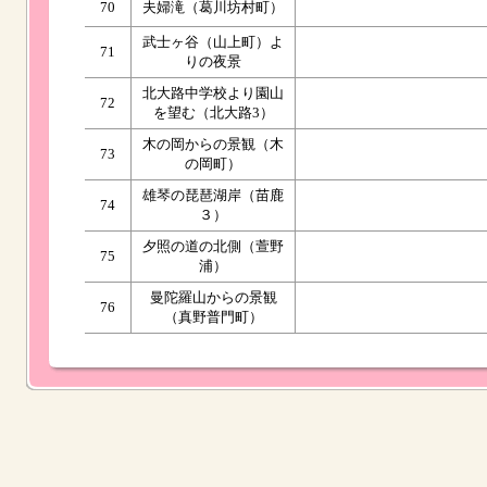
70
夫婦滝（葛川坊村町）
武士ヶ谷（山上町）よ
71
りの夜景
北大路中学校より園山
72
を望む（北大路3）
木の岡からの景観（木
73
の岡町）
雄琴の琵琶湖岸（苗鹿
74
３）
夕照の道の北側（萱野
75
浦）
曼陀羅山からの景観
76
（真野普門町）