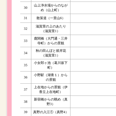
山上浄水場からのなが
30
め（山上町）
31
散策道（一里山6）
滋賀里の上のあたり
32
（滋賀里1）
鹿関橋（大門通・三井
33
寺町）からの景観
秋の田んぼと彼岸花
34
（滋賀里1）
小女郎ヶ池（葛川坂下
35
町）
小野駅（湖青１）から
36
の景観
上在地からの景観（伊
37
香立上在地町）
新宿橋からの眺め（真
38
野3）
39
真野の入江①（真野4）