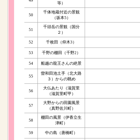
49
等）
千体地蔵付近の景観
50
（坂本5）
千頭岳の景観（国分
51
２）
52
千枚田（仰木3）
53
千野の棚田（千野2）
54
船越の龍王さんの絶景
曽和田池土手（北大路
55
３）からの眺め
大仏あたり（滋賀里
56
（滋賀里町甲）
大野からの田園風景
57
（真野佐川町）
棚田の風景（伊香立生
58
津町）
59
中の島（唐橋町）