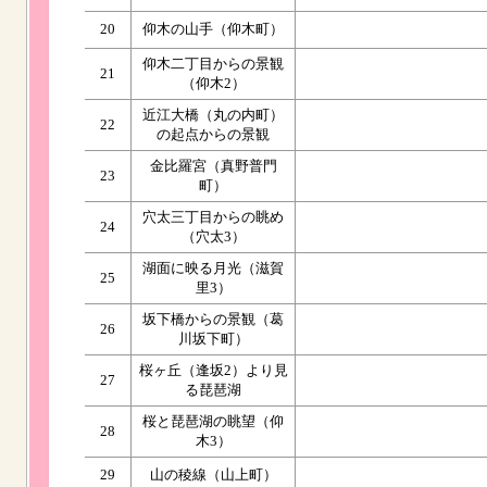
20
仰木の山手（仰木町）
仰木二丁目からの景観
21
（仰木2）
近江大橋（丸の内町）
22
の起点からの景観
金比羅宮（真野普門
23
町）
穴太三丁目からの眺め
24
（穴太3）
湖面に映る月光（滋賀
25
里3）
坂下橋からの景観（葛
26
川坂下町）
桜ヶ丘（逢坂2）より見
27
る琵琶湖
桜と琵琶湖の眺望（仰
28
木3）
29
山の稜線（山上町）