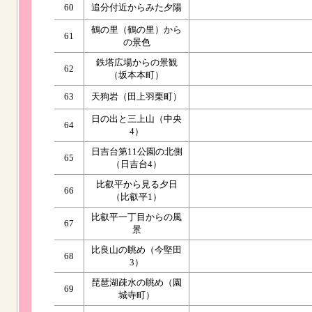
60
追分付近からみた夕陽
鶴の里（鶴の里）から
61
の景色
鉄塔広場からの景観
62
（坂本本町）
63
天狗岩（田上羽栗町）
日の出と三上山（中央
64
4）
日吉台第11公園の北側
65
（日吉台4）
比叡平から見る夕日
66
（比叡平1）
比叡平一丁目からの風
67
景
比良山の眺め（今堅田
68
3）
琵琶湖疎水の眺め（園
69
城寺町）