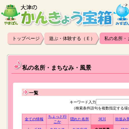
トップページ
遊ぶ・体験する（Ｅ）
私の名所・
私の名所・まちなみ・風景
一覧
キーワード入力
（検索条件語句を複数指定する場
ちょっと行
全ての情報
隠れた名所
河川
街並み
こか