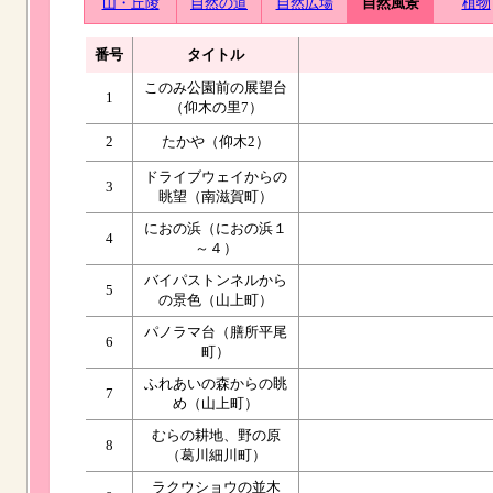
山・丘陵
自然の道
自然広場
自然風景
植物
番号
タイトル
このみ公園前の展望台
1
（仰木の里7）
2
たかや（仰木2）
ドライブウェイからの
3
眺望（南滋賀町）
におの浜（におの浜１
4
～４）
バイパストンネルから
5
の景色（山上町）
パノラマ台（膳所平尾
6
町）
ふれあいの森からの眺
7
め（山上町）
むらの耕地、野の原
8
（葛川細川町）
ラクウショウの並木