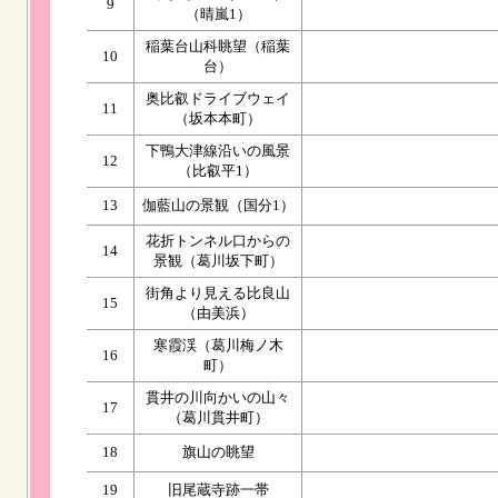
9
（晴嵐1）
稲葉台山科眺望（稲葉
10
台）
奥比叡ドライブウェイ
11
（坂本本町）
下鴨大津線沿いの風景
12
（比叡平1）
13
伽藍山の景観（国分1）
花折トンネル口からの
14
景観（葛川坂下町）
街角より見える比良山
15
（由美浜）
寒霞渓（葛川梅ノ木
16
町）
貫井の川向かいの山々
17
（葛川貫井町）
18
旗山の眺望
19
旧尾蔵寺跡一帯