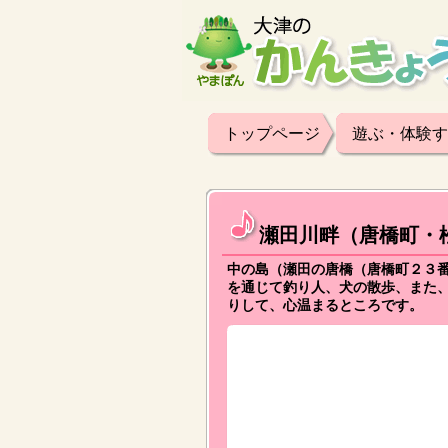
トップページ
遊ぶ・体験す
瀬田川畔（唐橋町・
中の島（瀬田の唐橋（唐橋町２３
を通じて釣り人、犬の散歩、また
りして、心温まるところです。