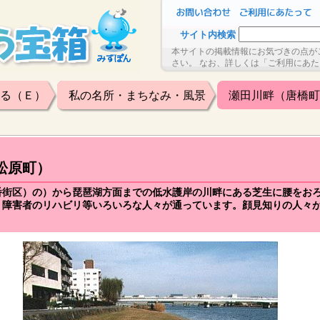
サイト内検索
本サイトの掲載情報にお気づきの点が
さい。 なお、詳しくは「ご利用にあ
る（Ｅ）
私の名所・まちなみ・風景
瀬田川畔（唐橋町
松原町）
番街区）の）から琵琶湖方面までの低水護岸の川畔にある芝生に腰をお
、障害者のリハビリ等いろいろな人々が通っています。顔見知りの人々