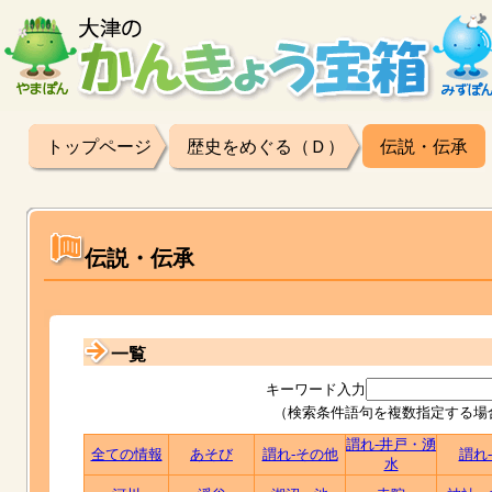
トップページ
歴史をめぐる（Ｄ）
伝説・伝承
伝説・伝承
一覧
キーワード入力
（検索条件語句を複数指定する場
謂れ-井戸・湧
全ての情報
あそび
謂れ-その他
謂れ
水