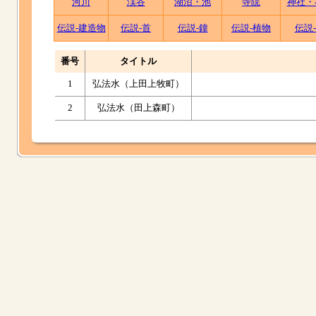
河川
渓谷
湖沼・池
寺院
神社・
伝説-建造物
伝説-首
伝説-鐘
伝説-植物
伝説
番号
タイトル
1
弘法水（上田上牧町）
2
弘法水（田上森町）