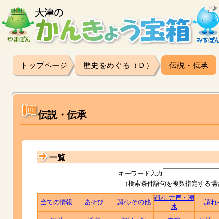
トップページ
歴史をめぐる（Ｄ）
伝説・伝承
伝説・伝承
一覧
キーワード入力
（検索条件語句を複数指定する場
謂れ-井戸・湧
全ての情報
あそび
謂れ-その他
謂れ
水