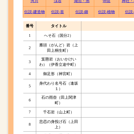
河川
渓谷
湖沼・池
寺院
神社・
伝説-建造物
伝説-首
伝説-鐘
伝説-植物
伝説
番号
タイトル
1
へそ石（国分2）
雁頭（がんど）岩（上
2
田上桐生町）
笈懸岩（おいかけい
3
わ）（伊香立途中町）
4
御足形（神宮町）
身代わり名号石（逢坂
5
１）
石の雨壺（田上関津
6
町）
7
千石岩（山上町）
悲恋の身投げ石（上田
8
上）