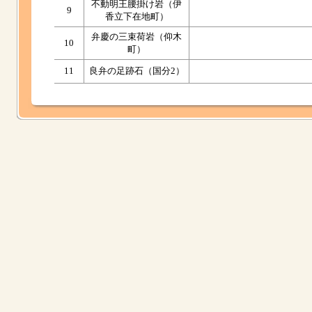
不動明王腰掛け岩（伊
9
香立下在地町）
弁慶の三束荷岩（仰木
10
町）
11
良弁の足跡石（国分2）