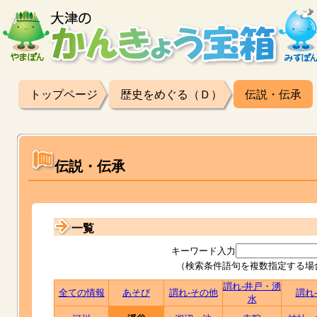
トップページ
歴史をめぐる（Ｄ）
伝説・伝承
伝説・伝承
一覧
キーワード入力
（検索条件語句を複数指定する場
謂れ-井戸・湧
全ての情報
あそび
謂れ-その他
謂れ
水