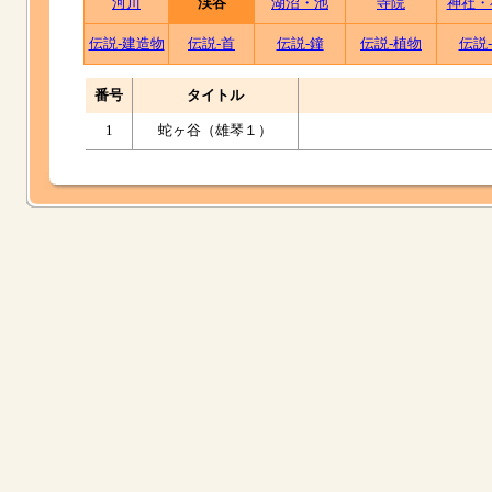
河川
渓谷
湖沼・池
寺院
神社・
伝説-建造物
伝説-首
伝説-鐘
伝説-植物
伝説
番号
タイトル
1
蛇ヶ谷（雄琴１）