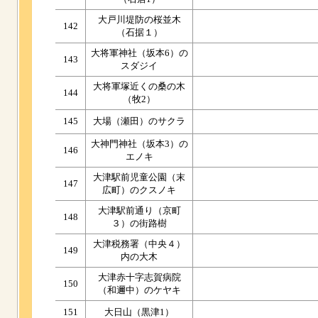
大戸川堤防の桜並木
142
（石据１）
大将軍神社（坂本6）の
143
スダジイ
大将軍塚近くの桑の木
144
（牧2）
145
大場（瀬田）のサクラ
大神門神社（坂本3）の
146
エノキ
大津駅前児童公園（末
147
広町）のクスノキ
大津駅前通り（京町
148
３）の街路樹
大津税務署（中央４）
149
内の大木
大津赤十字志賀病院
150
（和邇中）のケヤキ
151
大日山（黒津1）