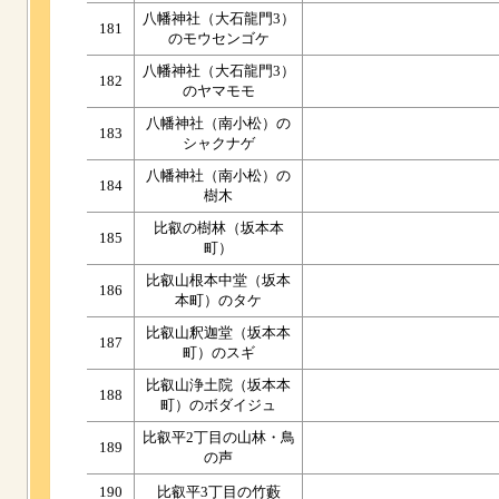
八幡神社（大石龍門3）
181
のモウセンゴケ
八幡神社（大石龍門3）
182
のヤマモモ
八幡神社（南小松）の
183
シャクナゲ
八幡神社（南小松）の
184
樹木
比叡の樹林（坂本本
185
町）
比叡山根本中堂（坂本
186
本町）のタケ
比叡山釈迦堂（坂本本
187
町）のスギ
比叡山浄土院（坂本本
188
町）のボダイジュ
比叡平2丁目の山林・鳥
189
の声
190
比叡平3丁目の竹藪