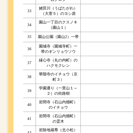
姥田川（うばたがわ）
33
（大萱５）のヨシ原
園山一丁目のクスノキ
34
（園山１）
35
園山公園（園山2）一帯
園城寺（園城寺町）一
36
帯のギンリョウソウ
縁心寺（丸の内町）の
37
ハクモクレン
華階寺のイチョウ（京
38
町３）
学園通り（一里山１～
39
２）の街路樹
岩間寺（石山内畑町）
40
のイチョウ
岩間寺（石山内畑町）
41
の霊木
岩除地蔵尊（北小松）
42