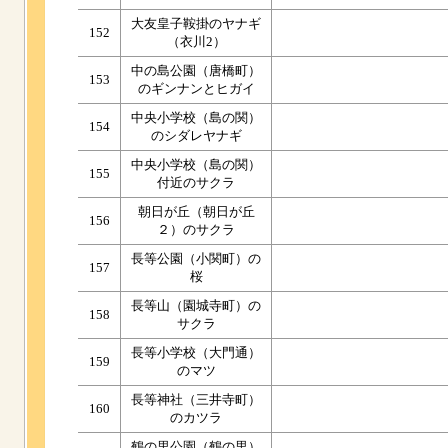
大友皇子鞍掛のヤナギ
152
（衣川2）
中の島公園（唐橋町）
153
のギンナンとヒガイ
中央小学校（島の関）
154
のシダレヤナギ
中央小学校（島の関）
155
付近のサクラ
朝日が丘（朝日が丘
156
２）のサクラ
長等公園（小関町）の
157
桜
長等山（園城寺町）の
158
サクラ
長等小学校（大門通）
159
のマツ
長等神社（三井寺町）
160
のカツラ
鶴の里公園（鶴の里）