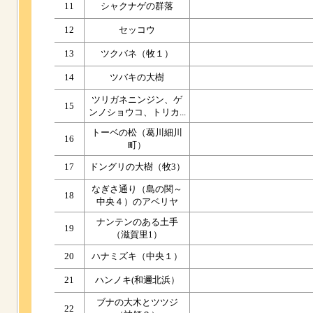
11
シャクナゲの群落
12
セッコウ
13
ツクバネ（牧１）
14
ツバキの大樹
ツリガネニンジン、ゲ
15
ンノショウコ、トリカ...
トーベの松（葛川細川
16
町）
17
ドングリの大樹（牧3）
なぎさ通り（島の関～
18
中央４）のアベリヤ
ナンテンのある土手
19
（滋賀里1）
20
ハナミズキ（中央１）
21
ハンノキ(和邇北浜）
ブナの大木とツツジ
22