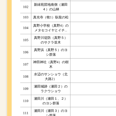
新緑苑団地南側（瀬田
102
４）の山林
103
真光寺（牧1）臥龍の松
真野小学校（真野4）の
104
メタセコイヤとイチ...
真野川堤防（真野５）
105
のサクラ並木
真野浜（真野５）のヨ
106
シ群落
神田神社（真野4）の樹
107
木
水辺のサンショウ（北
108
大路2）
瀬田城跡（瀬田２）の
109
ラクウショウ
瀬田川（瀬田１、２）
110
のヨシ群落
瀬田川（瀬田３）のヨ
111
シ群落