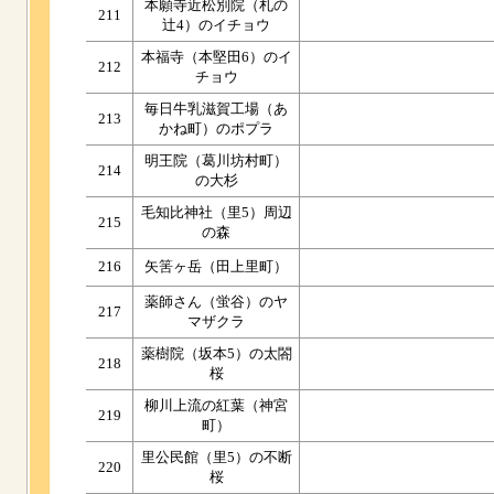
本願寺近松別院（札の
211
辻4）のイチョウ
本福寺（本堅田6）のイ
212
チョウ
毎日牛乳滋賀工場（あ
213
かね町）のポプラ
明王院（葛川坊村町）
214
の大杉
毛知比神社（里5）周辺
215
の森
216
矢筈ヶ岳（田上里町）
薬師さん（蛍谷）のヤ
217
マザクラ
薬樹院（坂本5）の太閤
218
桜
柳川上流の紅葉（神宮
219
町）
里公民館（里5）の不断
220
桜