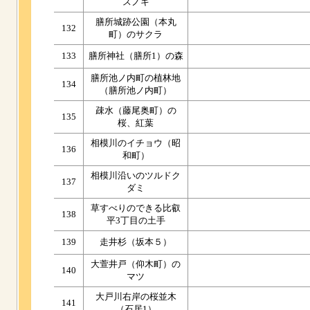
スノキ
膳所城跡公園（本丸
132
町）のサクラ
133
膳所神社（膳所1）の森
膳所池ノ内町の植林地
134
（膳所池ノ内町）
疎水（藤尾奥町）の
135
桜、紅葉
相模川のイチョウ（昭
136
和町）
相模川沿いのツルドク
137
ダミ
草すべりのできる比叡
138
平3丁目の土手
139
走井杉（坂本５）
大萱井戸（仰木町）の
140
マツ
大戸川右岸の桜並木
141
（石居1）