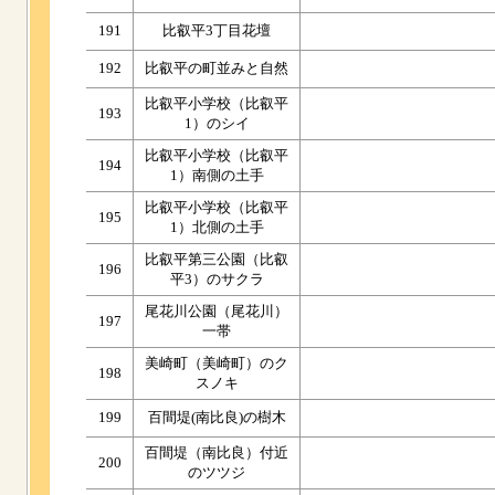
191
比叡平3丁目花壇
192
比叡平の町並みと自然
比叡平小学校（比叡平
193
1）のシイ
比叡平小学校（比叡平
194
1）南側の土手
比叡平小学校（比叡平
195
1）北側の土手
比叡平第三公園（比叡
196
平3）のサクラ
尾花川公園（尾花川）
197
一帯
美崎町（美崎町）のク
198
スノキ
199
百間堤(南比良)の樹木
百間堤（南比良）付近
200
のツツジ