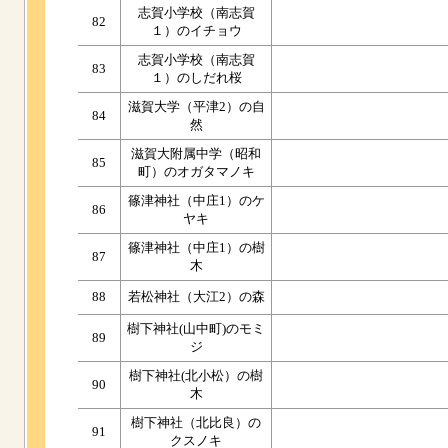
志賀小学校（南志賀
82
１）のイチョウ
志賀小学校（南志賀
83
１）のしだれ桜
滋賀大学（平津2）の自
84
然
滋賀大附属中学（昭和
85
町）のオガタマノキ
篠津神社（中庄1）のケ
86
ヤキ
篠津神社（中庄1）の樹
87
木
88
若松神社（大江2）の森
樹下神社(山中町)のモミ
89
ジ
樹下神社(北小松）の樹
90
木
樹下神社（北比良）の
91
クスノキ