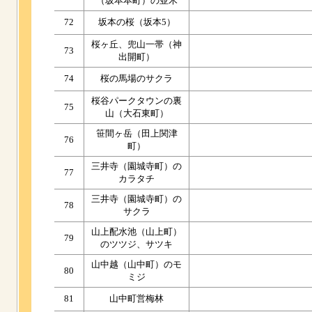
（坂本本町）の並木
72
坂本の桜（坂本5）
桜ヶ丘、兜山一帯（神
73
出開町）
74
桜の馬場のサクラ
桜谷パークタウンの裏
75
山（大石東町）
笹間ヶ岳（田上関津
76
町）
三井寺（園城寺町）の
77
カラタチ
三井寺（園城寺町）の
78
サクラ
山上配水池（山上町）
79
のツツジ、サツキ
山中越（山中町）のモ
80
ミジ
81
山中町営梅林