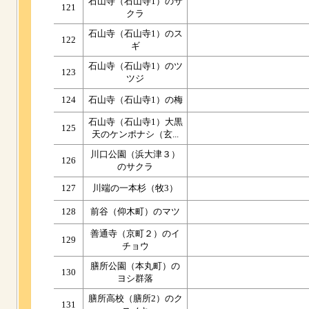
石山寺（石山寺1）のサ
121
クラ
石山寺（石山寺1）のス
122
ギ
石山寺（石山寺1）のツ
123
ツジ
124
石山寺（石山寺1）の梅
石山寺（石山寺1）大黒
125
天のケンポナシ（玄...
川口公園（浜大津３）
126
のサクラ
127
川端の一本杉（牧3）
128
前谷（仰木町）のマツ
善通寺（京町２）のイ
129
チョウ
膳所公園（本丸町）の
130
ヨシ群落
膳所高校（膳所2）のク
131