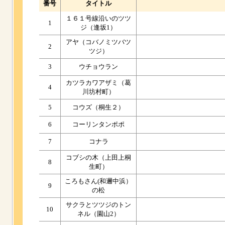
番号
タイトル
１６１号線沿いのツツ
1
ジ（逢坂1）
アヤ（コバノミツバツ
2
ツジ）
3
ウチョウラン
カツラカワアザミ（葛
4
川坊村町）
5
コウズ（桐生２）
6
コーリンタンポポ
7
コナラ
コブシの木（上田上桐
8
生町）
ころもさん(和邇中浜）
9
の松
サクラとツツジのトン
10
ネル（園山2）