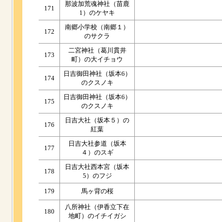
那波加荒魂神社（苗鹿
171
1）のケヤキ
南郷小学校（南郷１）
172
のサクラ
二宮神社（葛川貫井
173
町）の大イチョウ
日吉御田神社（坂本6）
174
のクスノキ
日吉御田神社（坂本6）
175
のクスノキ
日吉大社（坂本５）の
176
紅葉
日吉大社参道（坂本
177
４）のスギ
日吉大社西本宮（坂本
178
5）のフジ
179
馬ヶ背の桜
八所神社（伊香立下在
180
地町）のイチイガシ