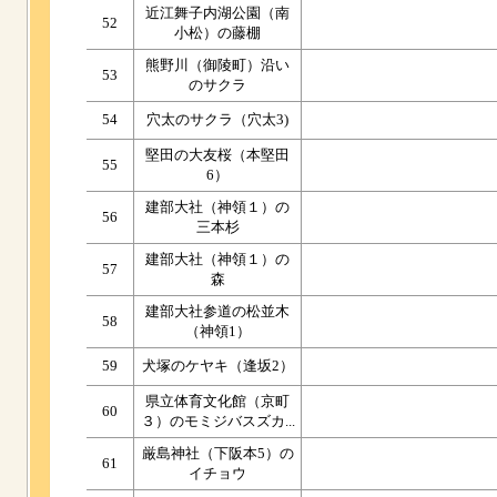
近江舞子内湖公園（南
52
小松）の藤棚
熊野川（御陵町）沿い
53
のサクラ
54
穴太のサクラ（穴太3)
堅田の大友桜（本堅田
55
6）
建部大社（神領１）の
56
三本杉
建部大社（神領１）の
57
森
建部大社参道の松並木
58
（神領1）
59
犬塚のケヤキ（逢坂2）
県立体育文化館（京町
60
３）のモミジバスズカ...
厳島神社（下阪本5）の
61
イチョウ