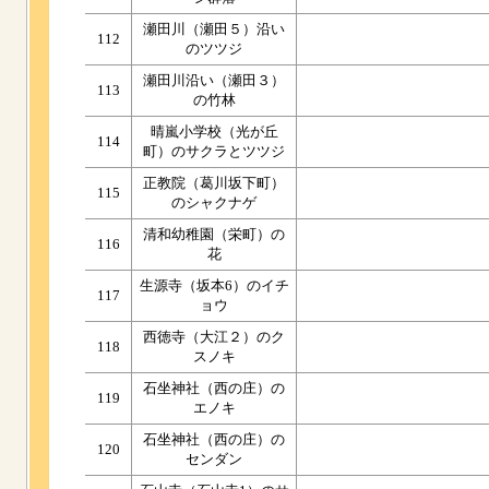
瀬田川（瀬田５）沿い
112
のツツジ
瀬田川沿い（瀬田３）
113
の竹林
晴嵐小学校（光が丘
114
町）のサクラとツツジ
正教院（葛川坂下町）
115
のシャクナゲ
清和幼稚園（栄町）の
116
花
生源寺（坂本6）のイチ
117
ョウ
西徳寺（大江２）のク
118
スノキ
石坐神社（西の庄）の
119
エノキ
石坐神社（西の庄）の
120
センダン