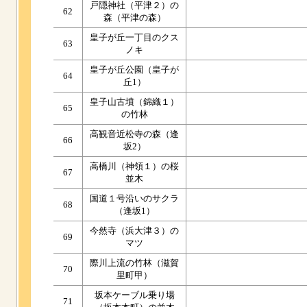
戸隠神社（平津２）の
62
森（平津の森）
皇子が丘一丁目のクス
63
ノキ
皇子が丘公園（皇子が
64
丘1）
皇子山古墳（錦織１）
65
の竹林
高観音近松寺の森（逢
66
坂2）
高橋川（神領１）の桜
67
並木
国道１号沿いのサクラ
68
（逢坂1）
今然寺（浜大津３）の
69
マツ
際川上流の竹林（滋賀
70
里町甲）
坂本ケーブル乗り場
71