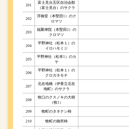
富士見台五区自治会館
201
（富士見台）のサクラ
浮御堂（本堅田1）のク
202
ロマツ
福聚禅院（本堅田2）の
203
クロマツ
平野神社（松本１）の
204
イロハモミジ
平野神社（松本1）のカ
205
ヤ
平野神社（松本１）の
206
クロガネモチ
北在地橋（伊香立北在
207
地町）のサクラ
牧口のクスノキの大樹
208
（牧1）
209
牧町のタネナシ柿
210
牧町の御所柿