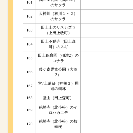
161
のサクラ
天神川（衣川１～２）
162
のサクラ
田上山のサネカズラ
163
（上田上牧町）
田上不動寺（田上森
164
町）のスギ
田上保育園（稲津2）の
165
コナラ
藤ケ森児童公園（大萱
166
2）
堂ﾉ上遺跡（神領３）周
167
辺の樹林
168
堂山（田上森町）
徳勝寺（北小松）のイ
169
ロハカエデ
徳勝寺（北小松）の枝
170
垂桜