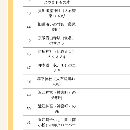
とやまももの木
貴船御霊神社（大石曽
43
束1）の杉
旧道沿いの竹藪（藤尾
44
奥町）
京阪石山寺駅（蛍谷）
45
のサクラ
供所神社（比叡辻１）
46
のクスノキ
仰木道（衣川１）のエ
47
ノキ
琴平神社（大石富川4）
48
の杉
近江神宮（神宮町）の
49
金明竹
近江神宮（神宮町）の
50
森
近江舞子いちご園（南
51
小松）の赤クローバー