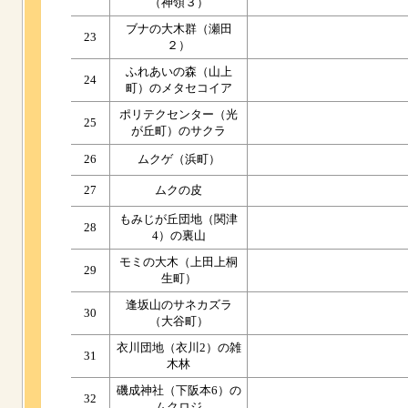
（神領３）
ブナの大木群（瀬田
23
２）
ふれあいの森（山上
24
町）のメタセコイア
ポリテクセンター（光
25
が丘町）のサクラ
26
ムクゲ（浜町）
27
ムクの皮
もみじが丘団地（関津
28
4）の裏山
モミの大木（上田上桐
29
生町）
逢坂山のサネカズラ
30
（大谷町）
衣川団地（衣川2）の雑
31
木林
磯成神社（下阪本6）の
32
ムクロジ