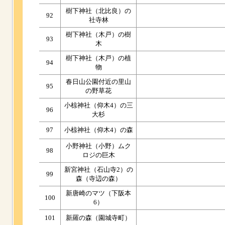
樹下神社（北比良）の
92
社寺林
樹下神社（木戸）の樹
93
木
樹下神社（木戸）の植
94
物
春日山公園付近の里山
95
の野草花
小椋神社（仰木4）の三
96
大杉
97
小椋神社（仰木4）の森
小野神社（小野）ムク
98
ロジの巨木
新宮神社（石山寺2）の
99
森（寺辺の森）
新唐崎のマツ（下阪本
100
6）
101
新羅の森（園城寺町）