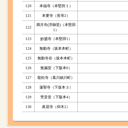
120
本福寺（本堅田１）
121
本要寺（長等2）
満月寺(浮御堂)（本堅田
122
1）
123
妙盛寺（本堅田1）
124
無動寺（坂本本町）
125
無動寺谷（坂本本町）
126
無漏堂（下阪本6）
127
龍松寺（葛川細川町）
128
蓮聖寺（下坂本３）
129
梵音堂（下阪本4）
130
眞迎寺（仰木2）