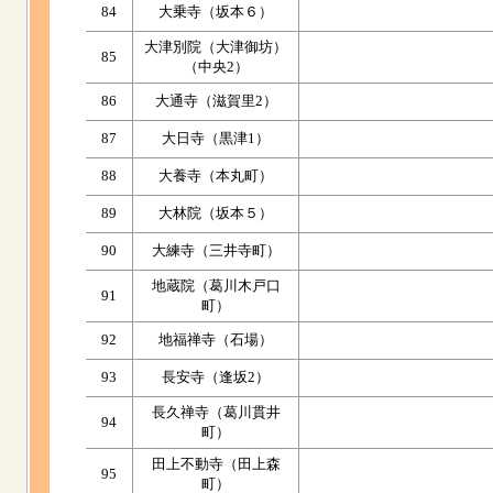
84
大乗寺（坂本６）
大津別院（大津御坊）
85
（中央2）
86
大通寺（滋賀里2）
87
大日寺（黒津1）
88
大養寺（本丸町）
89
大林院（坂本５）
90
大練寺（三井寺町）
地蔵院（葛川木戸口
91
町）
92
地福禅寺（石場）
93
長安寺（逢坂2）
長久禅寺（葛川貫井
94
町）
田上不動寺（田上森
95
町）