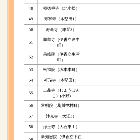
48
種徳禅寺（北小松）
49
寿寧寺（本堅田1）
50
寿命寺（雄琴3）
勝華寺（伊香立途中
51
町）
昌峰院（伊香立生津
52
町）
53
松禅院（坂本本町）
54
祥瑞寺（本堅田1）
上品寺（じょうぼん
55
じ）(小野)
56
常明院（葛川中村町）
57
浄光寺（大江3）
58
浄土寺（大石東１）
新知恩院（伊香立下在
59