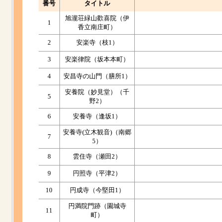
番号
タイトル
旭瀧荘緑山歡喜院（伊
1
香立南庄町）
2
安楽寺（枝1）
3
安楽律院（坂本本町）
4
安昌寺の山門（膳所1）
安養院（妙見堂）（千
5
野2）
6
安養寺（逢坂1）
安養寺(立木観音)（南郷
7
5）
8
雲住寺（瀬田2）
9
円照寺（平津2）
10
円成寺（今堅田1）
円満院門跡（園城寺
11
町）