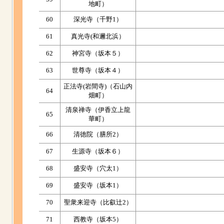
地町）
60
深光寺（千野1）
61
真光寺(和邇北浜）
62
神宮寺（坂本５）
63
世尊寺（坂本４）
正法寺(岩間寺)（石山内
64
畑町）
清泉禅寺（伊香立上龍
65
華町）
66
清徳院（膳所2）
67
生源寺（坂本６）
68
盛安寺（穴太1）
69
盛安寺（坂本1）
70
聖衆来迎寺（比叡辻2）
71
西教寺（坂本5）