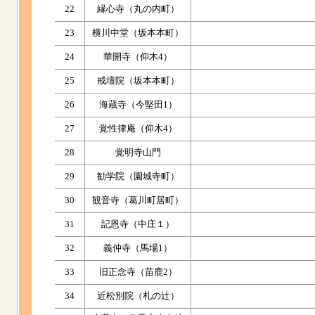
22
縁心寺（丸の内町）
23
横川中堂（坂本本町）
24
華開寺（仰木4）
25
戒壇院（坂本本町）
26
海蔵寺（今堅田1）
27
覚性律庵（仰木4）
28
覚明寺山門
29
勧学院（園城寺町）
30
観音寺（葛川町居町）
31
記恩寺（中庄１）
32
義仲寺（馬場1）
33
旧正念寺（苗鹿2）
34
近松別院（札の辻）