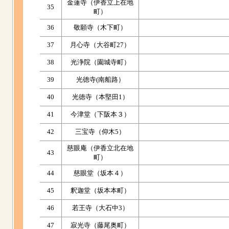
金蓮寺（伊香立上在地
35
町）
36
敬願寺（木下町）
37
月心寺（大谷町27）
38
光浄院（園城寺町）
39
光徳寺(南船路）
40
光徳寺（本堅田1）
41
今津堂（下阪本３）
42
三宝寺（仰木5）
慈眼庵（伊香立北在地
43
町）
44
慈眼堂（坂本４）
45
釈迦堂（坂本本町）
46
若王寺（大石中3）
47
寂光寺（藤尾奥町）