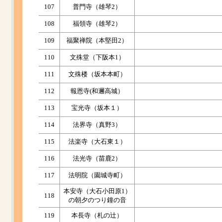
107
普門寺（雄琴2）
108
福領寺（雄琴2）
109
福聚禅院（本堅田2）
110
文殊堂（下阪本1）
111
文殊楼（坂本本町）
112
報恩寺(和邇高城）
113
宝光寺（坂本１）
114
法界寺（真野3）
115
法楽寺（大石東１）
116
法光寺（苗鹿2）
117
法明院（園城寺町）
本安寺（大石小田原1）
118
の朝夕のつり鐘の音
119
本長寺（札の辻）