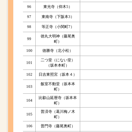
96
東光寺（仰木5）
97
東南寺（下阪本3）
98
等正寺（小関町7）
徳丸大明神（藤尾奥
99
町）
100
徳勝寺（北小松）
二つ堂（にない堂）
101
（坂本本町）
102
日吉東照宮（坂本４）
飯室不動堂（坂本本
103
町）
比叡山延暦寺（坂本本
104
町）
普済寺（葛川梅ノ木
105
町）
106
普門寺（藤尾奥町）