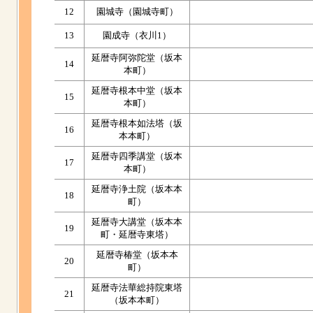
12
園城寺（園城寺町）
13
園成寺（衣川1）
延暦寺阿弥陀堂（坂本
14
本町）
延暦寺根本中堂（坂本
15
本町）
延暦寺根本如法塔（坂
16
本本町）
延暦寺四季講堂（坂本
17
本町）
延暦寺浄土院（坂本本
18
町）
延暦寺大講堂（坂本本
19
町・延暦寺東塔）
延暦寺椿堂（坂本本
20
町）
延暦寺法華総持院東塔
21
（坂本本町）