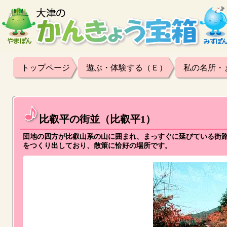
トップページ
遊ぶ・体験する（Ｅ）
私の名所・
比叡平の街並（比叡平1）
団地の四方が比叡山系の山に囲まれ、まっすぐに延びている街
をつくり出しており、散策に恰好の場所です。