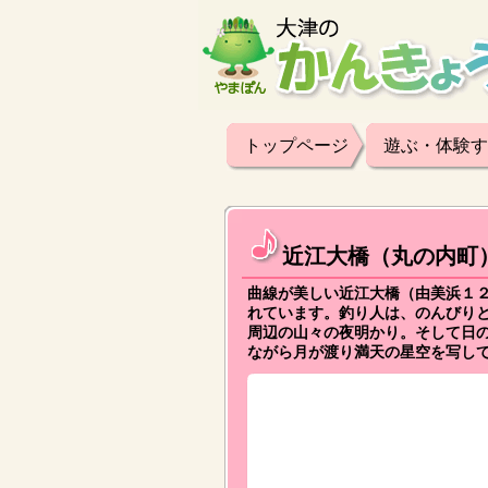
トップページ
遊ぶ・体験す
近江大橋（丸の内町
曲線が美しい近江大橋（由美浜１
れています。釣り人は、のんびり
周辺の山々の夜明かり。そして日
ながら月が渡り満天の星空を写し