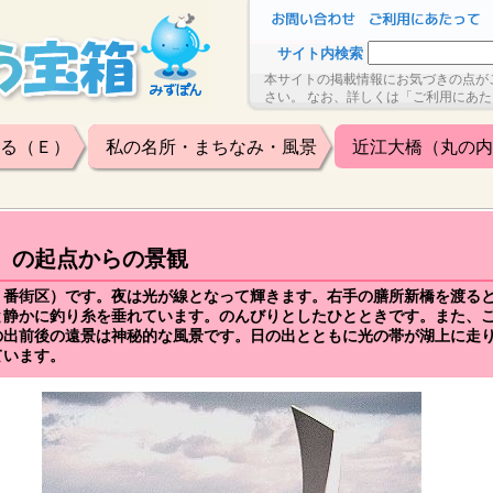
サイト内検索
本サイトの掲載情報にお気づきの点が
さい。 なお、詳しくは「ご利用にあ
る（Ｅ）
私の名所・まちなみ・風景
近江大橋（丸の内
）の起点からの景観
２番街区）です。夜は光が線となって輝きます。右手の膳所新橋を渡る
と静かに釣り糸を垂れています。のんびりとしたひとときです。また、
の出前後の遠景は神秘的な風景です。日の出とともに光の帯が湖上に走
ています。