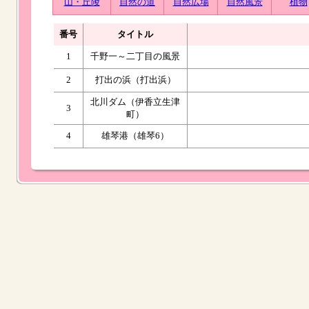
山・丘陵
自然の道
自然広場
自然風景
植物
番号
タイトル
1
千野一～二丁目の風景
2
打出の浜（打出浜）
北川ダム（伊香立生津
3
町）
4
雄琴港（雄琴6）