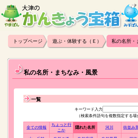
トップページ
遊ぶ・体験する（Ｅ）
私の名所・
私の名所・まちなみ・風景
一覧
キーワード入力
（検索条件語句を複数指定する場
ちょっと行
全ての情報
隠れた名所
河川
街並み
こか