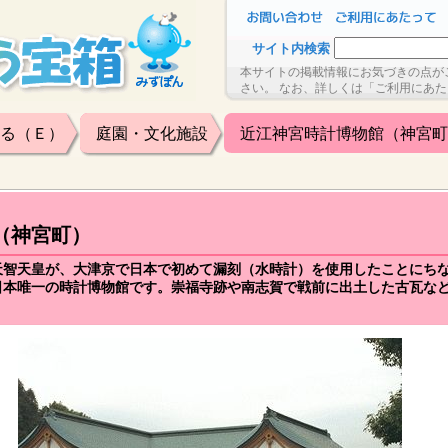
サイト内検索
本サイトの掲載情報にお気づきの点が
さい。 なお、詳しくは「ご利用にあ
る（Ｅ）
庭園・文化施設
近江神宮時計博物館（神宮町
（神宮町）
天智天皇が、大津京で日本で初めて漏刻（水時計）を使用したことにち
日本唯一の時計博物館です。崇福寺跡や南志賀で戦前に出土した古瓦な