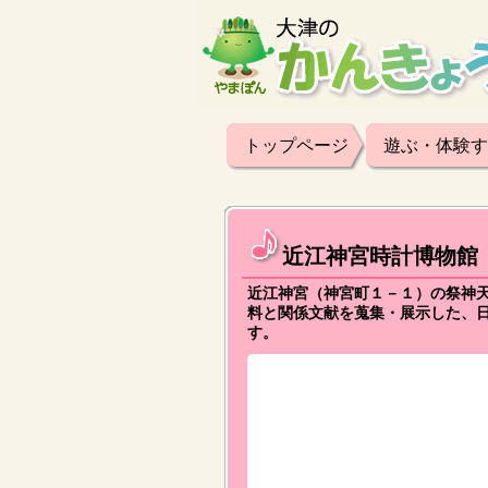
トップページ
遊ぶ・体験す
近江神宮時計博物館
近江神宮（神宮町１－１）の祭神
料と関係文献を蒐集・展示した、
す。