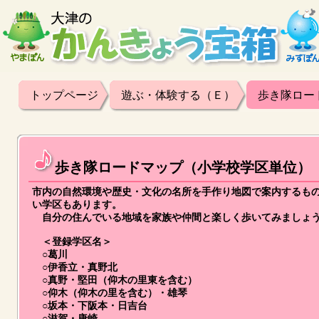
トップページ
遊ぶ・体験する（Ｅ）
歩き隊ロー
歩き隊ロードマップ（小学校学区単位）
市内の自然環境や歴史・文化の名所を手作り地図で案内するも
い学区もあります。
自分の住んでいる地域を家族や仲間と楽しく歩いてみましょ
＜登録学区名＞
○葛川
○伊香立・真野北
○真野・堅田（仰木の里東を含む）
○仰木（仰木の里を含む）・雄琴
○坂本・下阪本・日吉台
○滋賀・唐崎