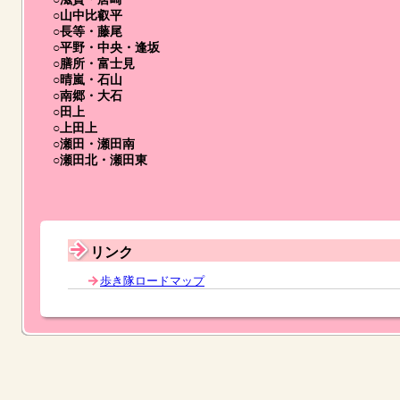
○山中比叡平
○長等・藤尾
○平野・中央・逢坂
○膳所・富士見
○晴嵐・石山
○南郷・大石
○田上
○上田上
○瀬田・瀬田南
○瀬田北・瀬田東
リンク
歩き隊ロードマップ