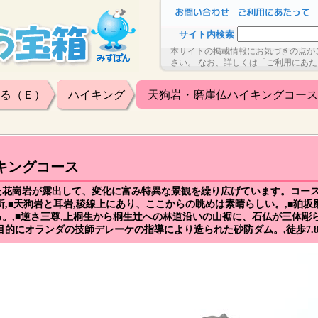
サイト内検索
本サイトの掲載情報にお気づきの点が
さい。 なお、詳しくは「ご利用にあ
る（Ｅ）
ハイキング
天狗岩・磨崖仏ハイキングコース
キングコース
た花崗岩が露出して、変化に富み特異な景観を繰り広げています。コー
所,■天狗岩と耳岩,稜線上にあり、ここからの眺めは素晴らしい。,■狛坂
。,■逆さ三尊,上桐生から桐生辻への林道沿いの山裾に、石仏が三体彫ら
的にオランダの技師デレーケの指導により造られた砂防ダム。,徒歩7.8k