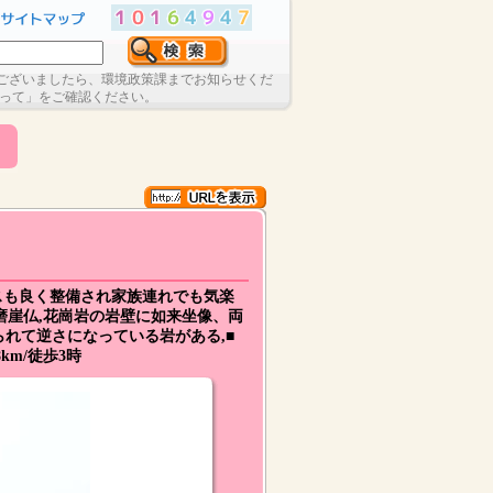
ございましたら、環境政策課までお知らせくだ
たって」をご確認ください。
スも良く整備され家族連れでも気楽
磨崖仏,花崗岩の岩壁に如来坐像、両
れて逆さになっている岩がある,■
m/徒歩3時