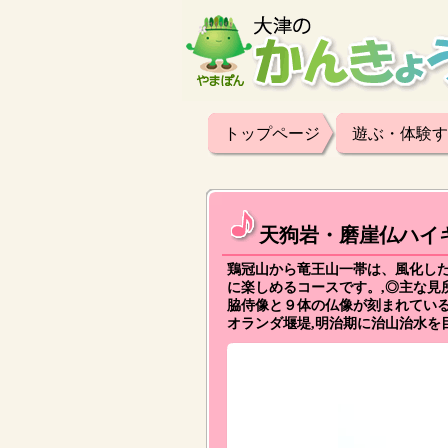
トップページ
遊ぶ・体験す
天狗岩・磨崖仏ハイ
鶏冠山から竜王山一帯は、風化し
に楽しめるコースです。,◎主な見
脇侍像と９体の仏像が刻まれている
オランダ堰堤,明治期に治山治水を目