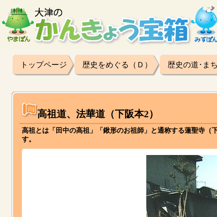
トップページ
歴史をめぐる（Ｄ）
歴史の道･ま
高祖道、法華道（下阪本2）
高祖とは「田中の高祖」「鍬形のお祖師」と通称する蓮聖寺（
す。