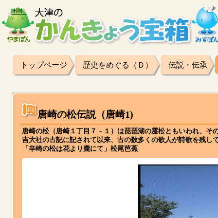
トップページ
歴史をめぐる（Ｄ）
伝説・伝承
唐崎の松伝説（唐崎1)
唐崎の松（唐崎１丁目７－１）は琵琶湖の霊松ともいわれ、そ
吉大社の古記に記されて以来、古の数多くの歌人が詩歌を残し
「辛崎の松は花より朧にて」松尾芭蕉