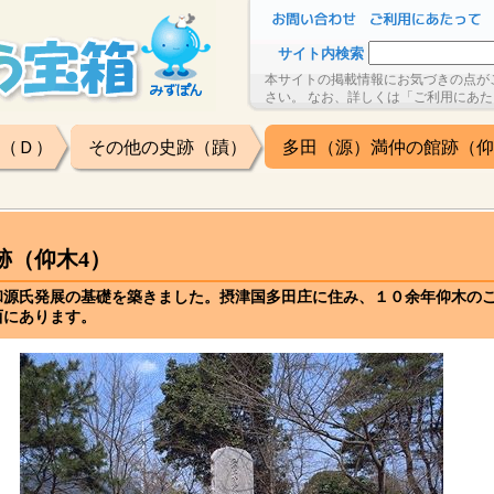
サイト内検索
本サイトの掲載情報にお気づきの点が
さい。 なお、詳しくは「ご利用にあ
（Ｄ）
その他の史跡（蹟）
多田（源）満仲の館跡（仰
跡（仰木4）
和源氏発展の基礎を築きました。摂津国多田庄に住み、１０余年仰木の
西にあります。