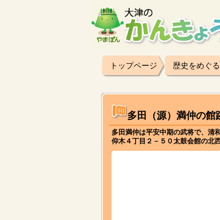
トップページ
歴史をめぐる
多田（源）満仲の館
多田満仲は平安中期の武将で、清
仰木４丁目２－５０太鼓会館の北