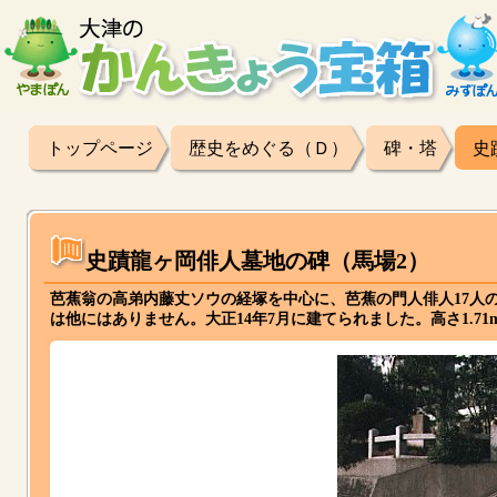
トップページ
歴史をめぐる（Ｄ）
碑・塔
史
史蹟龍ヶ岡俳人墓地の碑（馬場2）
芭蕉翁の高弟内藤丈ソウの経塚を中心に、芭蕉の門人俳人17人
は他にはありません。大正14年7月に建てられました。高さ1.7