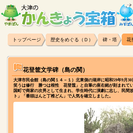
トップページ
歴史をめぐる（Ｄ）
碑・塔
花
花登筐文学碑（島の関）
大津市民会館（島の関１４－１）北東側の湖岸に昭和59年9月3
笑うは修行 勝つは根性 花登筺」と自筆の座右銘が刻まれていま
国町で商家の次男として生まれ、学生時代に演劇に志し、民間
ト」「番頭はんと丁稚どん」で人気を確立しました。