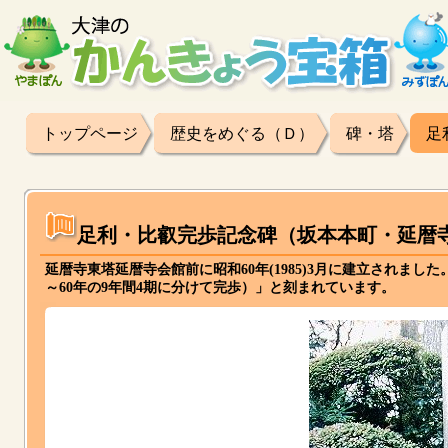
トップページ
歴史をめぐる（Ｄ）
碑・塔
足
足利・比叡完歩記念碑（坂本本町・延暦
延暦寺東塔延暦寺会館前に昭和60年(1985)3月に建立されました
～60年の9年間4期に分けて完歩）」と刻まれています。