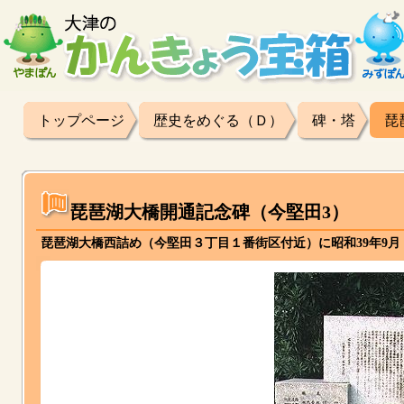
トップページ
歴史をめぐる（Ｄ）
碑・塔
琵
琵琶湖大橋開通記念碑（今堅田3）
琵琶湖大橋西詰め（今堅田３丁目１番街区付近）に昭和39年9