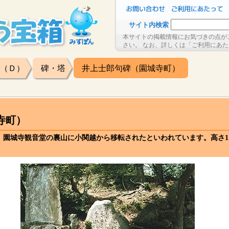
サイト内検索
本サイトの掲載情報にお気づきの点が
さい。 なお、詳しくは「ご利用にあ
（Ｄ）
碑・塔
井上士郎句碑（園城寺町）
寺町）
立され、園城寺観音堂の裏山に小関越から移転されたといわれています。高さ1