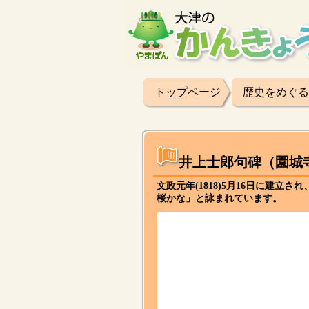
トップページ
歴史をめぐる
井上士郎句碑（園城
文政元年(1818)5月16日に建
桜かな」と詠まれています。