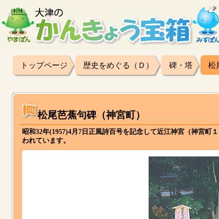
トップページ
歴史をめぐる（Ｄ）
碑・塔
松
松尾芭蕉句碑（神宮町）
昭和32年(1957)4月7日正風詩百号を記念して近江神宮（神宮
われています。