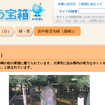
サイト内検索
本サイトの掲載情報にお気づきの点が
さい。 なお、詳しくは「ご利用にあ
（Ｄ）
碑・塔
浜中柑児句碑（唐崎1）
1）
唐崎の松の東側に建てられています。大津市に住み県内の有力なホトト
児」と詠まれています。