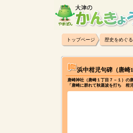
トップページ
歴史をめぐる
浜中柑児句碑（唐崎
唐崎神社（唐崎１丁目７－１）の
「唐崎に群れて秋蒸波を打ち 柑