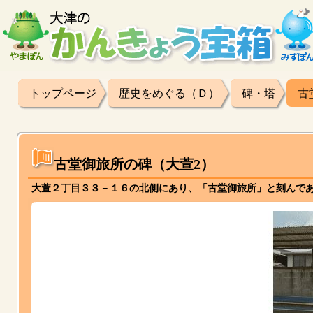
トップページ
歴史をめぐる（Ｄ）
碑・塔
古
古堂御旅所の碑（大萱2）
大萱２丁目３３－１６の北側にあり、「古堂御旅所」と刻んで