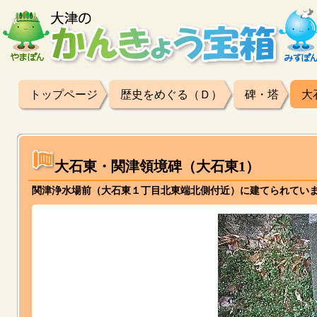
トップページ
歴史をめぐる（Ｄ）
碑・塔
大
大石東・関津領境碑（大石東1）
関津浄水場前（大石東１丁目北東端北側付近）に建てられていま