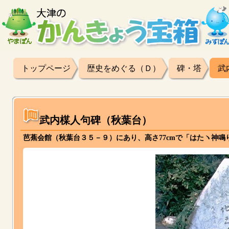
トップページ
歴史をめぐる（Ｄ）
碑・塔
武
武内楳人句碑（秋葉台）
芭蕉会館（秋葉台３５－９）にあり、高さ77cmで「はたヽ神