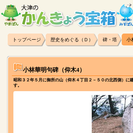
トップページ
歴史をめぐる（Ｄ）
碑・塔
小
小林華明句碑（仰木4）
昭和３２年５月に御所の山（仰木４丁目２－５０の北西側）に建
す。