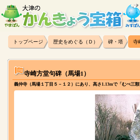
トップページ
歴史をめぐる（Ｄ）
碑・塔
寺
寺崎方堂句碑（馬場1）
義仲寺（馬場１丁目５－１２）にあり、高さ1.13mで「むべ三