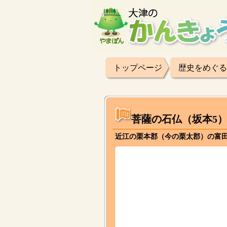
トップページ
歴史をめぐる
菩薩の石仏（坂本5
近江の栗本郡（今の栗太郡）の富田