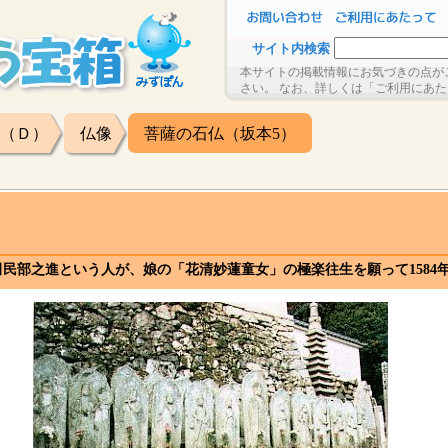
サイト内検索
本サイトの掲載情報にお気づきの点が
さい。 なお、詳しくは「ご利用にあ
（Ｄ）
仏像
菩薩の石仏（坂本5）
）
民部之進という人が、娘の「花清妙蓮童女」の極楽往生を願って1584