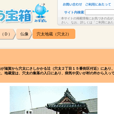
サイト内検索
本サイトの掲載情報にお気づきの点が
さい。 なお、詳しくは「ご利用にあ
（Ｄ）
仏像
穴太地蔵（穴太2）
路が滋賀から穴太にさしかかる辻（穴太２丁目１５番街区付近）にあり
た、地蔵堂は、穴太の集落の入口にあり、病気や災いが村の外から入っ
。