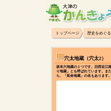
トップページ
歴史をめぐる
穴太地蔵（穴太2）
坂本六地蔵の１つです。旧西近江
り地蔵」とも呼ばれています。ま
ら、「延命地蔵」の名もあります