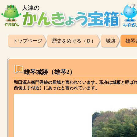
トップページ
歴史をめぐる（Ｄ）
城跡
雄琴
雄琴城跡（雄琴2）
和田源左衛門秀純の居城と言われています。現在は城薮と呼ば
西側山手付近）にあったと言われています。