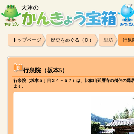
トップページ
歴史をめぐる（Ｄ）
里坊
行泉
行泉院（坂本5）
行泉院（坂本５丁目２４－５７）は、比叡山延暦寺の僧侶の隠
ます。