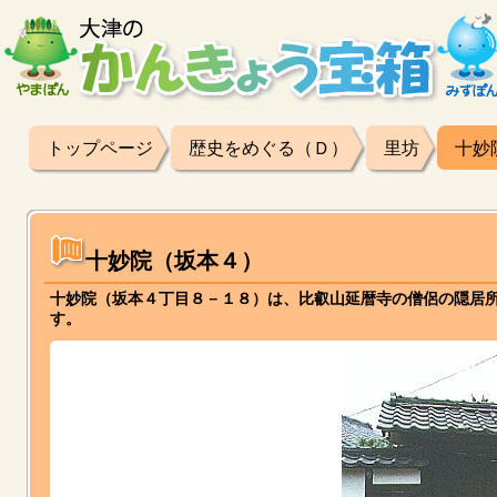
トップページ
歴史をめぐる（Ｄ）
里坊
十妙
十妙院（坂本４）
十妙院（坂本４丁目８－１８）は、比叡山延暦寺の僧侶の隠居
す。