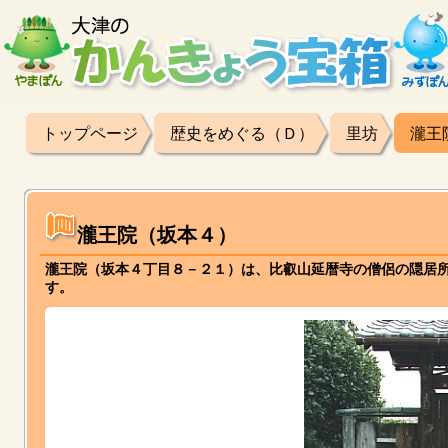
トップページ
歴史をめぐる（Ｄ）
里坊
瀧王
瀧王院（坂本４）
瀧王院（坂本４丁目８－２１）は、比叡山延暦寺の僧侶の隠居
す。