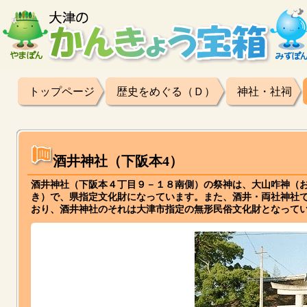
トップページ
歴史をめぐる（Ｄ）
神社・社祠
酒井神社（下阪本4）
酒井神社（下阪本４丁目９－１８南側）の祭神は、大山咋神（
き）で、県指定文化財になっています。また、酒井・両社神社
おり、酒井神社のそれは大津市指定の無形民俗文化財となって