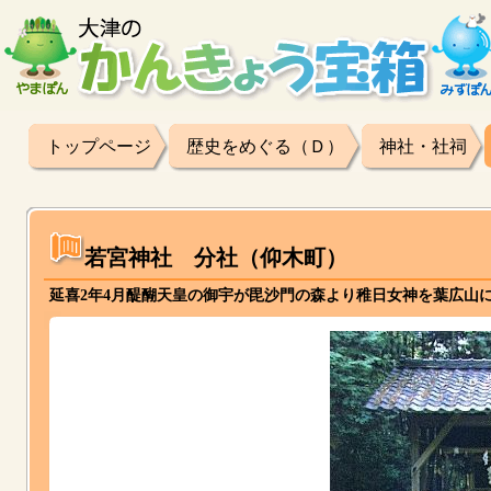
トップページ
歴史をめぐる（Ｄ）
神社・社祠
若宮神社 分社（仰木町）
延喜2年4月醍醐天皇の御宇が毘沙門の森より稚日女神を葉広山