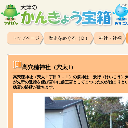
トップページ
歴史をめぐる（Ｄ）
神社・社祠
高穴穂神社（穴太1）
高穴穂神社（穴太１丁目３－１）の祭神は、景行（けいこう）
が先帝の遺徳を偲び宮中に前王宮としてまつったのが始まりと
穂宮の跡碑が建ちます。